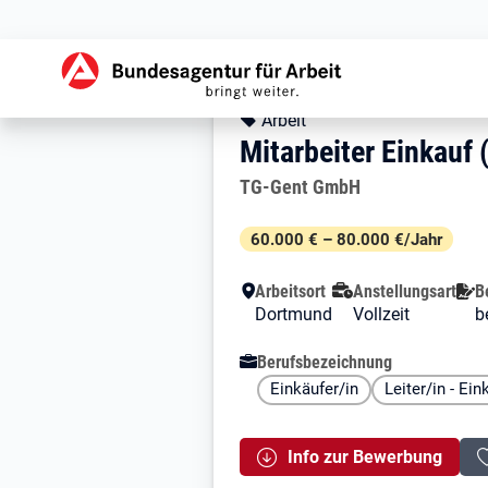
Zur Jobsuche Startseite
Stellendetails zu: 
Mitarbeiter Eink
Mitarbeiter Einkauf
Kopfbereich
Angebotsart:
Arbeit
Mitarbeiter Einkauf
Arbeitgeber:
TG-Gent GmbH
Besondere Merkmale
60.000 € – 80.000 €/Jahr
Arbeitsort
Anstellungsart
B
Dortmund
Vollzeit
b
Berufsbezeichnung
Einkäufer/in
Leiter/in - Ein
Info zur Bewerbung