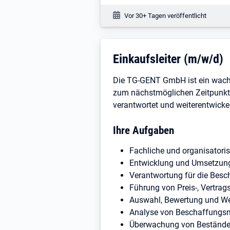
Veröffentlichungsdatum:
Vor 30+ Tagen veröffentlicht
Stellenbeschreibung
Einkaufsleiter (m/w/d)
Die TG-GENT GmbH ist ein wach
zum nächstmöglichen Zeitpunkt
verantwortet und weiterentwickel
Ihre Aufgaben
Fachliche und organisatori
Entwicklung und Umsetzung 
Verantwortung für die Besc
Führung von Preis-, Vertrag
Auswahl, Bewertung und We
Analyse von Beschaffungsmä
Überwachung von Beständen