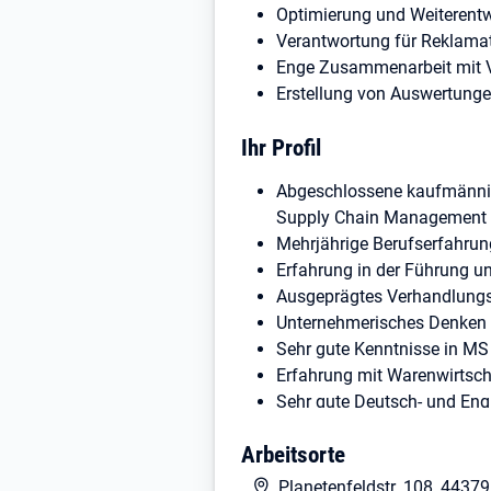
Optimierung und Weiterent
Verantwortung für Reklama
Enge Zusammenarbeit mit V
Erstellung von Auswertunge
Ihr Profil
Abgeschlossene kaufmännisc
Supply Chain Management
Mehrjährige Berufserfahrung
Erfahrung in der Führung u
Ausgeprägtes Verhandlungsg
Unternehmerisches Denken s
Sehr gute Kenntnisse in MS 
Erfahrung mit Warenwirtsc
Sehr gute Deutsch- und Engl
Hohe Eigeninitiative, Dur
Arbeitsorte
Wir bieten
Planetenfeldstr. 108, 4437