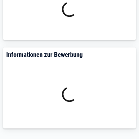
analytische und konzeptionelle Stärke sowie eine
strukturierte Arbeitsweise aus. Darüber hinaus
bringen Sie eine hohe Affinität zu Daten
und Selbstlernbereitschaft mit.
Spaß an Kommunikation:
Sie überzeugen durch
Ihre Art, Wissen zu vermitteln und Menschen zu
vernetzen und verfügen über ein sicheres
Informationen zur Bewerbung
Auftreten gegenüber Stakeholdern.