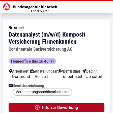
Zur Jobsuche Startseite
Stellendetails zu: Datenanalyst 
Datenanalyst (m/w/d) Kompos
Datenanalyst (m/w/d) Komposit V
Kopfbereich
Angebotsart:
Arbeit
Datenanalyst (m/w/d) Komposit
Versicherung Firmenkunden
Arbeitgeber:
Continentale Sachversicherung AG
Besondere Merkmale
Homeoffice (bis zu 40 %)
Arbeitsort
Anstellungsart
Befristung
Beginn
Dortmund
Vollzeit
unbefristet
ab sofort
Berufsbezeichnung
Versicherungssachbearbeiter/in
Info zur Bewerbung