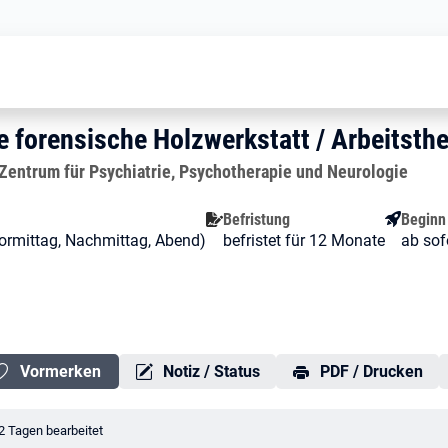
Ergotherapeut für die forensische H
r die forensische Holzwerkstat
ie forensische Holzwerkstatt / Arb
e forensische Holzwerkstatt / Arbeitsth
Zentrum für Psychiatrie, Psychotherapie und Neurologie
Befristung
Beginn
 (Vormittag, Nachmittag, Abend)
befristet für 12 Monate
ab sof
Vormerken
Notiz / Status
PDF / Drucken
erungsdatum:
2 Tagen bearbeitet