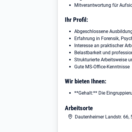
Mitverantwortung für Aufsic
Ihr Profil:
Abgeschlossene Ausbildung
Erfahrung in Forensik, Psych
Interesse an praktischer Ar
Belastbarkeit und professi
Strukturierte Arbeitsweise 
Gute MS-Office-Kenntnisse
Wir bieten Ihnen:
**Gehalt:** Die Eingruppier
in TV-L, EG 9a, abhängig vo
Arbeitsorte
Extras
: Je nach Einsatzort
**Altersvorsorge:** Betriebl
Dautenheimer Landstr. 66, 
**Einarbeitung:** strukturi
**Teamkultur:** Engagiertes