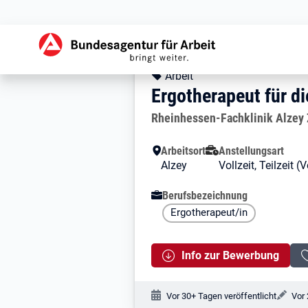
Zur Jobsuche Startseite
Stellendetails zu: 
Ergotherapeut fü
Ergotherapeut für d
Kopfbereich
Angebotsart:
Arbeit
Ergotherapeut für di
Arbeitgeber:
Rheinhessen-Fachklinik Alzey 
Besondere Merkmale
Arbeitsort
Anstellungsart
Alzey
Vollzeit, Teilzeit
Berufsbezeichnung
Ergotherapeut/in
Info zur Bewerbung
Veröffentlichungsdatum:
Änd
Vor 30+ Tagen veröffentlicht
Vor 