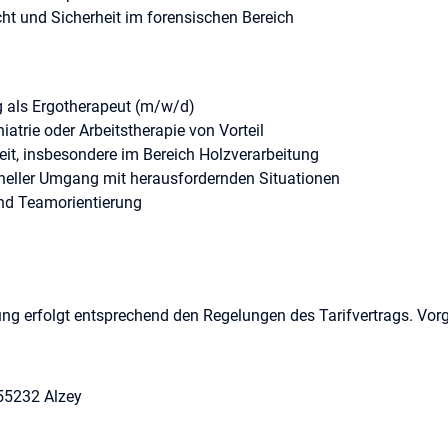
ht und Sicherheit im forensischen Bereich
 als Ergotherapeut (m/w/d)
iatrie oder Arbeitstherapie von Vorteil
beit, insbesondere im Bereich Holzverarbeitung
oneller Umgang mit herausfordernden Situationen
und Teamorientierung
ung erfolgt entsprechend den Regelungen des Tarifvertrags. Vor
n der Erfüllung der persönlichen Voraussetzungen
 erhalten Sie zusätzlich die MRV-Zulage und den MRV-Urlaub
iche Altersvorsorge (VBL) für eine sorgenfreie Zukunft
55232 Alzey
ertes Onboarding-Programm für einen optimalen Start
 Team und kollegialer Führungsstil