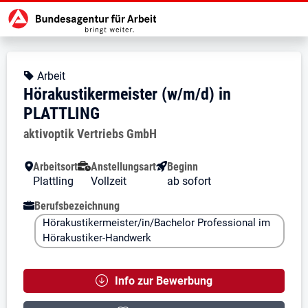
Zur Jobsuche Startseite
Stellendetails zu: Hörakustikerm
Hörakustikermeister (w/m/d)
Hörakustikermeister (w/m/d) in 
Kopfbereich
Angebotsart:
Arbeit
Hörakustikermeister (w/m/d) in
PLATTLING
Arbeitgeber:
aktivoptik Vertriebs GmbH
Besondere Merkmale
Arbeitsort
Anstellungsart
Beginn
Plattling
Vollzeit
ab sofort
Berufsbezeichnung
Hörakustikermeister/in/Bachelor Professional im
Hörakustiker-Handwerk
Info zur Bewerbung