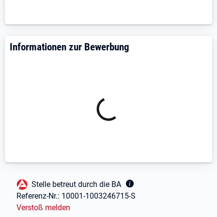
kostenfreie Brillen pro Jahr, attraktive
Familienrabatte und ein Corporate Benefit-
Programm mit ansprechenden Vergünstigungen
Informationen zur Bewerbung
Deine Aufgaben und Verantwortlichkeiten:
**Beratung & Verkauf: **Du berätst unsere
Kunden zu Hörakustiklösungen – stets mit dem
Kunden im Mittelpunkt
**Höranalyse & Anpassung: **Du verantwortest
die Hörmessung, Bedarfsanalyse und individuelle
Anpassung von Hörsystemen
**Feinanpassung & Service: **Du betreust die
Hörakustikkunden durch das Justieren ihrer
Hörgeräte, technische Überprüfung und kleine
Reparaturen
Fußbereich
Stelle betreut durch die BA
**Wissen teilen & weiterentwickeln: **Als
Referenz-Nr.:
10001-1003246715-S
Hörakustikmeister förderst du deine Kollegen,
Verstoß melden
unterstützt mit fachlichen Schulungen und