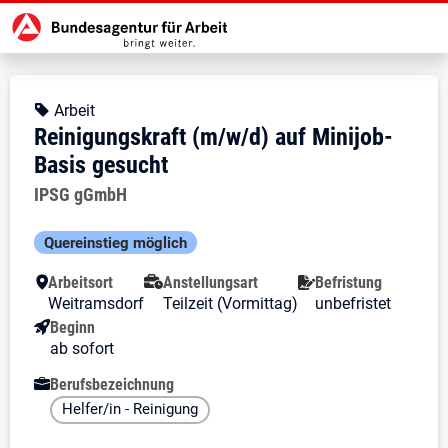
Zur Jobsuche Startseite
Stellendetails zu: Reinigungskraf
Reinigungskraft (m/w/d) auf 
Reinigungskraft (m/w/d) auf Mini
Kopfbereich
Angebotsart:
Arbeit
Reinigungskraft (m/w/d) auf Minijob-
Basis gesucht
Arbeitgeber:
IPSG gGmbH
Besondere Merkmale
Quereinstieg möglich
Arbeitsort
Anstellungsart
Befristung
Weitramsdorf
Teilzeit (Vormittag)
unbefristet
Beginn
ab sofort
Berufsbezeichnung
Helfer/in - Reinigung