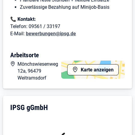
Zuverlässige Bezahlung auf Minijob-Basis
📞
Kontakt:
Telefon: 09561 / 33197
E-Mail:
bewerbungen@ipsg.de
Wir freuen uns auf Ihre Bewerbung!
Arbeitsorte
Mönchswiesenweg
Karte anzeigen
12a, 96479
Weitramsdorf
Unternehmensdarstellung: IPSG gGmbH
IPSG gGmbH