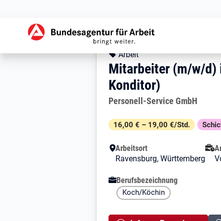
Zur Jobsuche Startseite
Stellendetails zu: 
Mitarbeiter (m/w
Mitarbeiter (m/w/d
Kopfbereich
Angebotsart:
Arbeit
Mitarbeiter (m/w/d)
Konditor)
Arbeitgeber:
Personell-Service GmbH
Besondere Merkmale
16,00 € – 19,00 €/Std.
Schi
Arbeitsort
A
Ravensburg, Württemberg
Vo
Berufsbezeichnung
Koch/Köchin