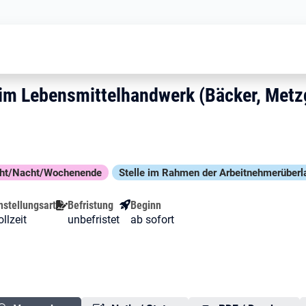
Mitarbeiter (m/w/d) im Lebensmitte
/d) im Lebensmittelhandwerk (
) im Lebensmittelhandwerk (Bäcker,
 im Lebensmittelhandwerk (Bäcker, Metz
cht/Nacht/Wochenende
Stelle im Rahmen der Arbeit­nehmer­über­
nstellungsart
Befristung
Beginn
llzeit
unbefristet
ab sofort