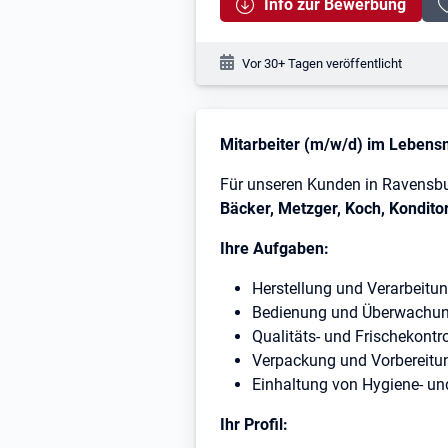
Info zur Bewerbung
Veröffentlichungsdatum:
Vor 30+ Tagen veröffentlicht
Stellenbeschreibung
Mitarbeiter (m/w/d) im Lebens
Für unseren Kunden in Ravensbur
Bäcker, Metzger, Koch, Kondito
Ihre Aufgaben:
Herstellung und Verarbeitu
Bedienung und Überwachun
Qualitäts- und Frischekontro
Verpackung und Vorbereitu
Einhaltung von Hygiene- un
Ihr Profil: