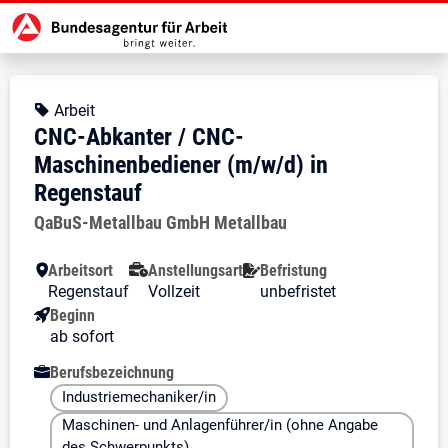
Zur Jobsuche Startseite
Stellendetails zu: CNC-Abkanter 
CNC-Abkanter / CNC-Maschin
CNC-Abkanter / CNC-Maschinenbe
Kopfbereich
Angebotsart:
Arbeit
CNC-Abkanter / CNC-
Maschinenbediener (m/w/d) in
Regenstauf
Arbeitgeber:
QaBuS-Metallbau GmbH Metallbau
Besondere Merkmale
Arbeitsort
Anstellungsart
Befristung
Regenstauf
Vollzeit
unbefristet
Beginn
ab sofort
Berufsbezeichnung
Industriemechaniker/in
Maschinen- und Anlagenführer/in (ohne Angabe
des Schwerpunkts)