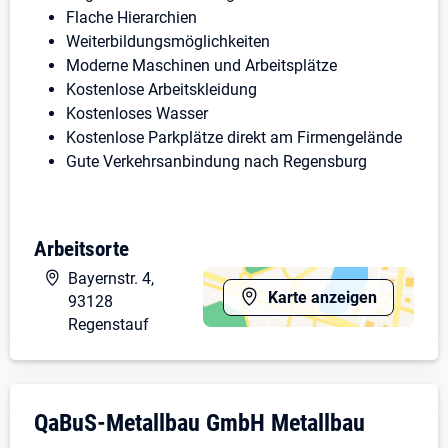
Flache Hierarchien
Weiterbildungsmöglichkeiten
Moderne Maschinen und Arbeitsplätze
Kostenlose Arbeitskleidung
Kostenloses Wasser
Kostenlose Parkplätze direkt am Firmengelände
Gute Verkehrsanbindung nach Regensburg
Deine Aufgaben
Arbeitsorte
Bayernstr. 4,
Rüsten und Bedienen von CNC-gesteuerten
Karte anzeigen
93128
Abkantbänken
Regenstauf
Bearbeitung von Fertigungsaufträgen nach
technischen Unterlagen und Zeichnungen
Qualitäts- und Maßkontrollen
Programmkorrekturen und Prozessoptimierung
Unternehmensdarstellung: QaBuS-Metallb
QaBuS-Metallbau GmbH Metallbau
Pflege und Wartung der Anlagen