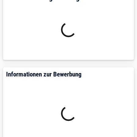
mechanischen Fertigungsanlagen betriebsbereit
Du schweißt, bohrst, fräst und drehst, um
Produktionsanlagen täglich am Laufen zu halten
Du wirkst bei der Installation und Inbetriebnahme
von Neuanlagen mit
abschließend führst Du Fehlerdiagnosen und
Störungsbehebungen an komplexen Anlagen
durch z. B. Anlagen zur Herstellung Technischen
oder Chemischer Produkten, welche verarbeitet
oder produziert werden
Informationen zur Bewerbung
Was wir uns von Dir wünschen:
Deine abgeschlossene Ausbildung als
Industriemechaniker (m/w/d), Mechatroniker
(m/w/d) oder in einem vergleichbaren Beruf
sowie deine einschlägige Berufserfahrung
qualifizieren Dich für diese Position
Du verfügst über Erfahrung in der Instandhaltung