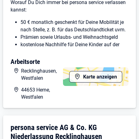
Worauf Du Dich immer bei persona service verlassen
kannst:
50 € monatlich geschenkt für Deine Mobilität je
nach Stelle, z. B. für das Deutschlandticket uvm.
Prämien sowie Urlaubs- und Weihnachtsgeld
kostenlose Nachhilfe für Deine Kinder auf der
Lern- Nachhilfeplattform Ubimaster
zahlreiche Shopping-Rabatte bei namhaften
Arbeitsorte
Marken über unser corporate benefits Programm
Recklinghausen,
exzellente persönliche Betreuung und
Karte anzeigen
Westfalen
regelmäßige Feedbackgespräche
vielfältige Weiterbildungsmöglichkeiten
44653 Herne,
Westfalen
Was Deine Aufgaben sind:
Du lokalisierts und behebst mechanische
Fehlermeldungen an den dir obliegenden
Unternehmensdarstellung: persona service
persona service AG & Co. KG
Fertigungsmaschinen
Niederlassung Recklinghausen
weiterhin montierst und hältst Du so unsere