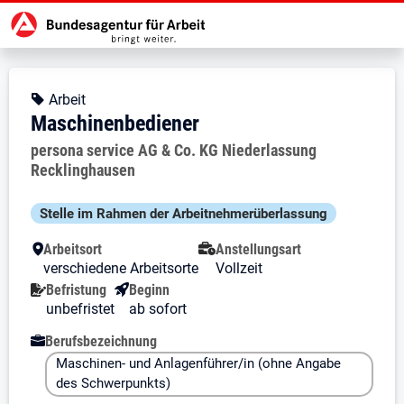
Zur Jobsuche Startseite
Stellendetails zu: Maschinenbedi
Maschinenbediener
Maschinenbediener
Kopfbereich
Angebotsart:
Arbeit
Maschinenbediener
Arbeitgeber:
persona service AG & Co. KG Niederlassung
Recklinghausen
Besondere Merkmale
Stelle im Rahmen der Arbeit­nehmer­über­lassung
Arbeitsort
Anstellungsart
verschiedene Arbeitsorte
Vollzeit
Befristung
Beginn
unbefristet
ab sofort
Berufsbezeichnung
Maschinen- und Anlagenführer/in (ohne Angabe
des Schwerpunkts)