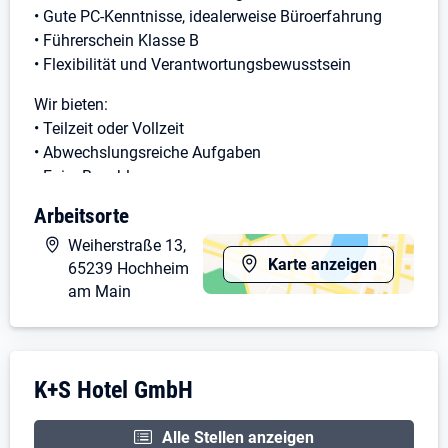
• Gute PC-Kenntnisse, idealerweise Büroerfahrung
• Führerschein Klasse B
• Flexibilität und Verantwortungsbewusstsein
Wir bieten:
• Teilzeit oder Vollzeit
• Abwechslungsreiche Aufgaben
• Faire Bezahlung
• Ein kleines, freundliches Team
Arbeitsorte
• Kontakt mit internationalen Gästen
Weiherstraße 13,
Wir freuen uns auf Ihre Bewerbung mit Lebenslauf
Karte anzeigen
65239 Hochheim
und Arbeitszeugnissen.
am Main
E-Mail:
info@keller-residence.com
Mobil: 0173 310 9636
Unternehmensdarstellung: K+S Hotel Gmb
K+S Hotel GmbH
Alle Stellen anzeigen