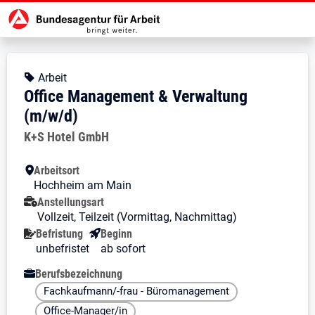
Zur Jobsuche Startseite
Stellendetails zu: Office Manage
Office Management & Verwalt
Office Management & Verwaltung 
Kopfbereich
Angebotsart:
Arbeit
Office Management & Verwaltung
(m/w/d)
Arbeitgeber:
K+S Hotel GmbH
Besondere Merkmale
Arbeitsort
Hochheim am Main
Anstellungsart
Vollzeit, Teilzeit (Vormittag, Nachmittag)
Befristung
Beginn
unbefristet
ab sofort
Berufsbezeichnung
Fachkaufmann/-frau - Büromanagement
Office-Manager/in