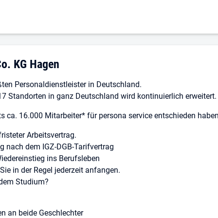
ung im Lackieren von Behältern oder in der industriellen Lackier
Wort und Schrift zeichnen dich aus
nissen in russisch, ukrainisch oder arabisch
zur Arbeit im 2-Schichtsystem und zur Akkordarbeit
hutzausrüstung ist für dich selbstverständlich
g: persona service AG u. Co. KG Hagen
Co. KG Hagen
räftige Arbeitsweise sprechen für dich
s rundet dein Profil ab
ößten Personaldienstleister in Deutschland.
7 Standorten in ganz Deutschland wird kontinuierlich erweitert.
azie, Elektro- oder Metallbau - überall werden Talente gebrauch
s ca. 16.000 Mitarbeiter* für persona service entschieden haben 
n musst, garantieren wir dir einen Erstkontakt innerhalb von 100
fristeter Arbeitsvertrag.
 viele weitere Vorteile!
ung nach dem IGZ-DGB-Tarifvertrag
iebenen Geschäftszeiten
Wiedereinstieg ins Berufsleben
Sie in der Regel jederzeit anfangen.
 dem Studium?
en an beide Geschlechter