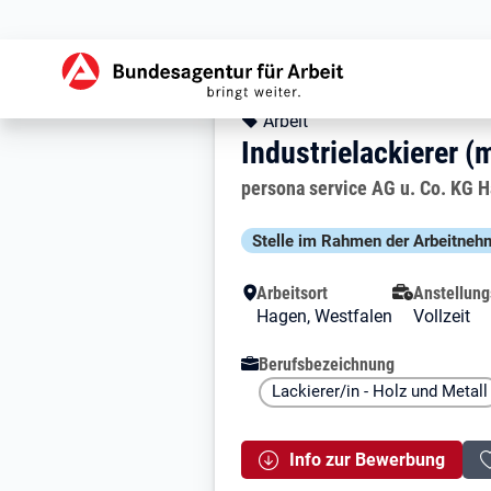
Zur Jobsuche Startseite
Stellendetails zu: I
Industrielackiere
Industrielackierer 
Kopfbereich
Angebotsart:
Arbeit
Industrielackierer (
Arbeitgeber:
persona service AG u. Co. KG 
Besondere Merkmale
Stelle im Rahmen der Arbeit­nehm
Arbeitsort
Anstellung
Hagen, Westfalen
Vollzeit
Berufsbezeichnung
Lackierer/in - Holz und Metall
Info zur Bewerbung