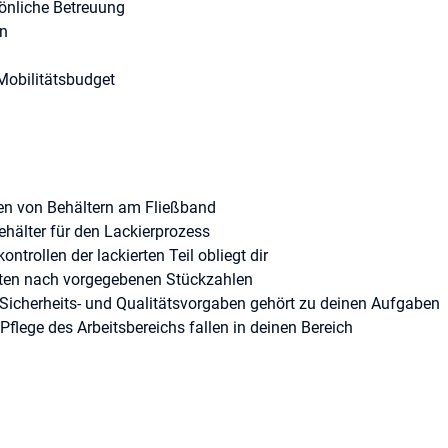
önliche Betreuung
en
Mobilitätsbudget
en von Behältern am Fließband
ehälter für den Lackierprozess
ntrollen der lackierten Teil obliegt dir
ten nach vorgegebenen Stückzahlen
, Sicherheits- und Qualitätsvorgaben gehört zu deinen Aufgaben
Pflege des Arbeitsbereichs fallen in deinen Bereich
schlossene Ausbildung zum Maler und Lackierer (m/w/d), Industr