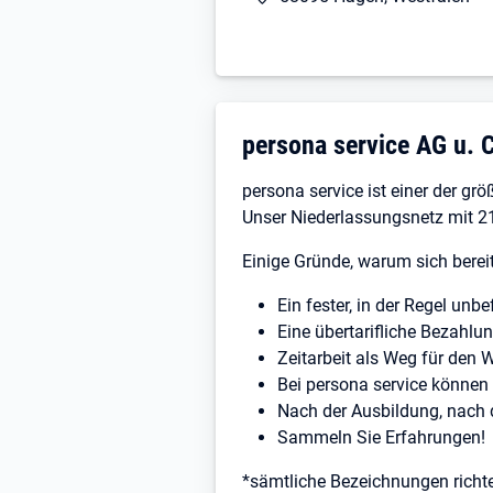
idealerweise hast du Erfahr
Deutschgrundkenntnisse in 
du punktest mit Sprachkennt
du zeigst die Bereitschaft 
auch die Arbeit in voller Sc
Unternehmensdarstellun
persona service AG u. 
Teamfähigkeit und eine tatk
eine gültige Arbeitserlaubni
persona service ist einer der gr
Jetzt bewerben!
Unser Niederlassungsnetz mit 21
Ob Industrie, wie Chemie, Pharm
Einige Gründe, warum sich bereit
Jobs! Damit du nicht lange warte
Ein fester, in der Regel unbe
unkompliziert durch und entdecke
Eine übertarifliche Bezahl
(*) Innerhalb unserer ausgeschr
Zeitarbeit als Weg für den 
Bei persona service können 
Nach der Ausbildung, nach
Sammeln Sie Erfahrungen!
*sämtliche Bezeichnungen richt