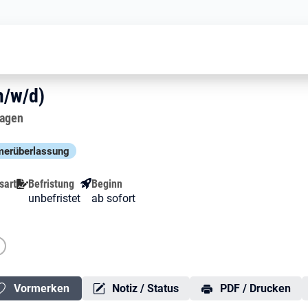
ndustrielackierer (m/w/d)
r (m/w/d)
(m/w/d)
m/w/d)
Hagen
er­über­lassung
sart
Befristung
Beginn
unbefristet
ab sofort
Vormerken
Notiz / Status
PDF / Drucken