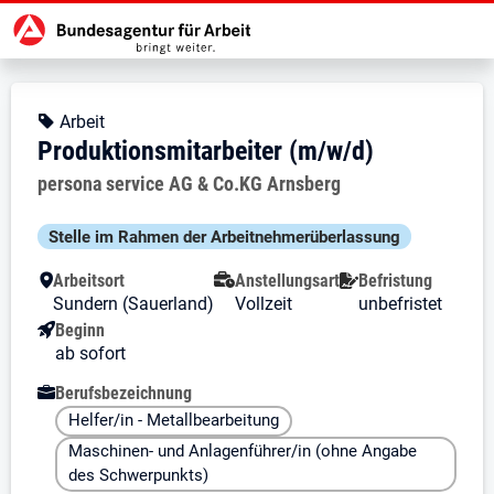
Zur Jobsuche Startseite
Stellendetails zu: Produktionsmit
Produktionsmitarbeiter (m/w/
Produktionsmitarbeiter (m/w/d)
Kopfbereich
Angebotsart:
Arbeit
Produktionsmitarbeiter (m/w/d)
Arbeitgeber:
persona service AG & Co.KG Arnsberg
Besondere Merkmale
Stelle im Rahmen der Arbeit­nehmer­über­lassung
Arbeitsort
Anstellungsart
Befristung
Sundern (Sauerland)
Vollzeit
unbefristet
Beginn
ab sofort
Berufsbezeichnung
Helfer/in - Metallbearbeitung
Maschinen- und Anlagenführer/in (ohne Angabe
des Schwerpunkts)