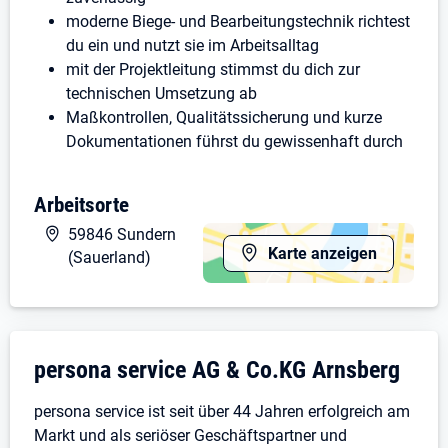
moderne Biege- und Bearbeitungstechnik richtest
du ein und nutzt sie im Arbeitsalltag
mit der Projektleitung stimmst du dich zur
technischen Umsetzung ab
Maßkontrollen, Qualitätssicherung und kurze
Dokumentationen führst du gewissenhaft durch
Was wir uns von dir wünschen:
Arbeitsorte
als Quereinsteiger (m/w/d) bist du herzlich
59846 Sundern
willkommen
Karte anzeigen
(Sauerland)
idealerweise hast du Erfahrung in der Produktion
technisches Verständnis und handwerkliches
Geschick sind für dich selbstverständlich
Deutschgrundkenntnisse in Wort zeichnen dich
Unternehmensdarstellung: persona servic
persona service AG & Co.KG Arnsberg
aus
du verfügst über eine gültige Arbeitserlaubnis
persona service ist seit über 44 Jahren erfolgreich am
und kannst direkt loslegen
Markt und als seriöser Geschäftspartner und
eine zuverlässige und sorgfältige Arbeitsweise