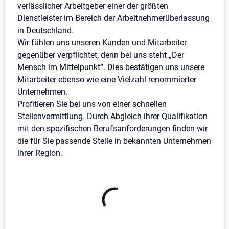
verlässlicher Arbeitgeber einer der größten
rundet dein Profil ab
Dienstleister im Bereich der Arbeitnehmerüberlassung
Jetzt bewerben!
in Deutschland.
Wir fühlen uns unseren Kunden und Mitarbeiter
Bei persona service geben wir 100% für dich!
gegenüber verpflichtet, denn bei uns steht „Der
Deine Arbeitssuche hat Vorfahrt - deshalb garantieren
Mensch im Mittelpunkt“. Dies bestätigen uns unsere
wir dir einen Erstkontakt innerhalb von 100
Mitarbeiter ebenso wie eine Vielzahl renommierter
Minuten(*). Und weil wir dich sehen, kannst du dich
Unternehmen.
auch ohne Lebenslauf bewerben. Entdecke viele
Profitieren Sie bei uns von einer schnellen
weitere Vorteile und starte jetzt unkompliziert durch!
Stellenvermittlung. Durch Abgleich ihrer Qualifikation
mit den spezifischen Berufsanforderungen finden wir
(*) Innerhalb unserer ausgeschriebenen
die für Sie passende Stelle in bekannten Unternehmen
Geschäftszeiten
ihrer Region.