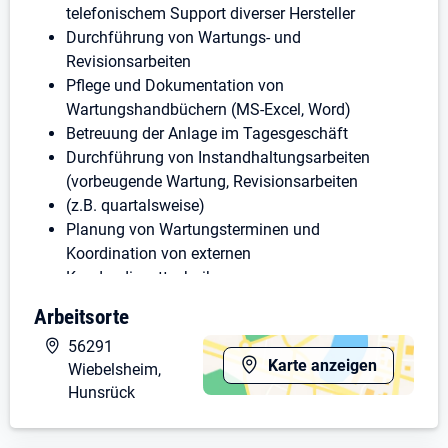
telefonischem Support diverser Hersteller
Durchführung von Wartungs- und
Revisionsarbeiten
Pflege und Dokumentation von
Wartungshandbüchern (MS-Excel, Word)
Betreuung der Anlage im Tagesgeschäft
Durchführung von Instandhaltungsarbeiten
(vorbeugende Wartung, Revisionsarbeiten
(z.B. quartalsweise)
Planung von Wartungsterminen und
Koordination von externen
Kundendiensttechnikern
Prüfung und Dokumentation von Kennwerten
Arbeitsorte
Störungsbeseitigung im laufenden Betrieb
56291
Koordination und Ausführung diverser
Karte anzeigen
Wiebelsheim,
Reinigungsarbeiten in der Anlage
Hunsrück
Eigenständige Bestellung von Betriebsmitteln
Überwachung des Ersatzteilbestandes und
Nachbestellung kritischer Komponenten