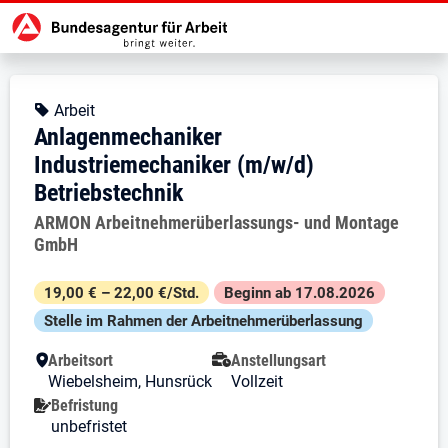
Zur Jobsuche Startseite
Stellendetails zu: Anlagenmechan
Anlagenmechaniker Industrie
Anlagenmechaniker Industriemech
Kopfbereich
Angebotsart:
Arbeit
Anlagenmechaniker
Industriemechaniker (m/w/d)
Betriebstechnik
Arbeitgeber:
ARMON Arbeitnehmerüberlassungs- und Montage
GmbH
Besondere Merkmale
19,00 € – 22,00 €/Std.
Beginn ab 17.08.2026
Stelle im Rahmen der Arbeit­nehmer­über­lassung
Arbeitsort
Anstellungsart
Wiebelsheim, Hunsrück
Vollzeit
Befristung
unbefristet