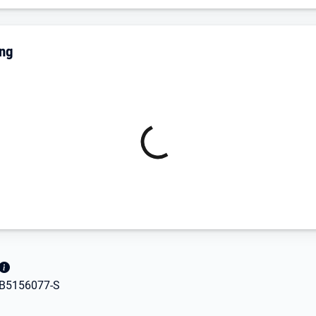
ung
JB5156077-S