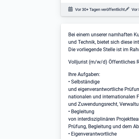
Veröffentlichungsdatum:
Änd
Vor 30+ Tagen veröffentlicht
Vor 
Stellenbeschreibung
Bei einem unserer namhaften Kun
und Technik, bietet sich diese 
Die vorliegende Stelle ist im R
Volljurist (m/w/d) Öffentliches 
Ihre Aufgaben:
• Selbständige
und eigenverantwortliche Prüfun
nationalen und internationale
und Zuwendungsrecht, Verwaltun
• Begleitung
von interdisziplinären Projekttea
Prüfung, Begleitung und dem A
• Eigenverantwortliche