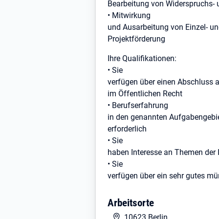
Bearbeitung von Widerspruchs- 
• Mitwirkung
und Ausarbeitung von Einzel- u
Projektförderung
Ihre Qualifikationen:
• Sie
verfügen über einen Abschluss al
im Öffentlichen Recht
• Berufserfahrung
in den genannten Aufgabengebiet
erforderlich
• Sie
haben Interesse an Themen der 
• Sie
verfügen über ein sehr gutes mü
deutscher und englischer Sprac
• Service-
Arbeitsorte
und Dienstleistungsorientierung
10623 Berlin