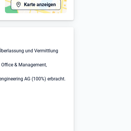
Karte anzeigen
 Überlassung und Vermittlung
y, Office & Management,
engineering AG (100%) erbracht.
ktiven in den Bereichen
ben" klicken!
gen.