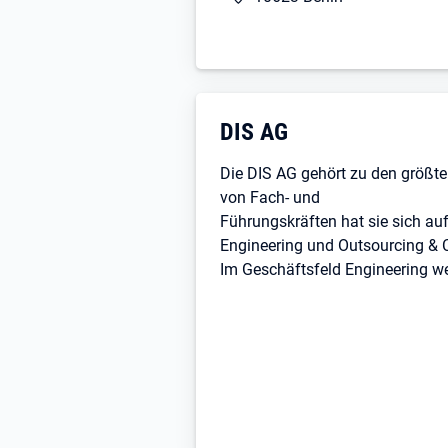
Kooperationsfähigkeit runden Ihr
• Flexibles Arbeiten im Büro und
• Gestaltungsfreiheit (Eigene T
Selbstständigkeit, Projektarbeit)
• Familienfreundlichkeit
Unternehmensdarstellu
DIS AG
• Entwicklung (Gute Einarbeitung
Weiterentwicklung, Fachliche Fo
Die DIS AG gehört zu den größte
• Arbeitsatmosphäre (Flache Hie
von Fach- und
Wertschätzung, Zusammenarbei
Führungskräften hat sie sich au
• Vergütung und Konditionen (Url
Engineering und Outsourcing & Co
Weihnachtsgeld, Zuschuss zum N
Im Geschäftsfeld Engineering w
Bei uns wird Ihr Berufsweg zum 
Assistenz & Sekretariat, Marketin
Wir freuen uns über die Bewerbu