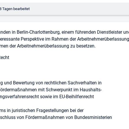
erungsdatum:
8 Tagen bearbeitet
den in Berlin-Charlottenburg, einem führenden Dienstleister und
interessante Perspektive im Rahmen der Arbeitnehmerüberlassung
ahmen der Arbeitnehmerüberlassung zu besetzen.
Recht
g und Bewertung von rechtlichen Sachverhalten in
n Fördermaßnahmen mit Schwerpunkt im Haushalts-
gsverfahrensrecht sowie im EU-Beihilfenrecht
ms in juristischen Fragestellungen bei der
bschluss von Fördermaßnahmen von Bundesministerien