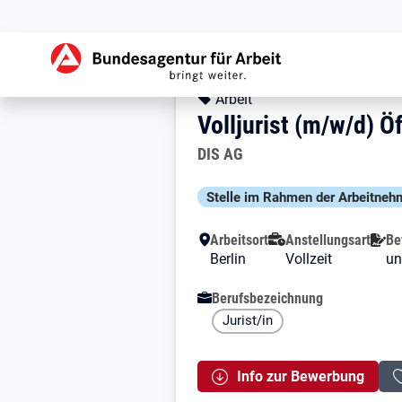
Zur Jobsuche Startseite
Stellendetails zu: V
Volljurist (m/w/d
Volljurist (m/w/d) 
Kopfbereich
Angebotsart:
Arbeit
Volljurist (m/w/d) Ö
Arbeitgeber:
DIS AG
Besondere Merkmale
Stelle im Rahmen der Arbeit­nehm
Arbeitsort
Anstellungsart
Be
Berlin
Vollzeit
un
Berufsbezeichnung
Jurist/in
Info zur Bewerbung