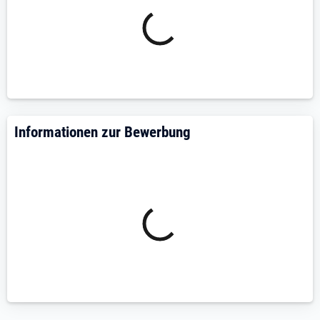
Dann freuen wir uns über deine Online-Bewerbung als
Maschinen - Anlagenbediener (m/w/d) 18,66€ Std.
Std. in Köln.
Ihr Ansprechpartner:
Unique Personalservice GmbH
Gianna Giambarresi
Informationen zur Bewerbung
Goethestraße 12a
51379 Leverkusen
+49 2171 3400-0
bewerbung.leverkusen@unique-personal.de
https://unique-personal.de