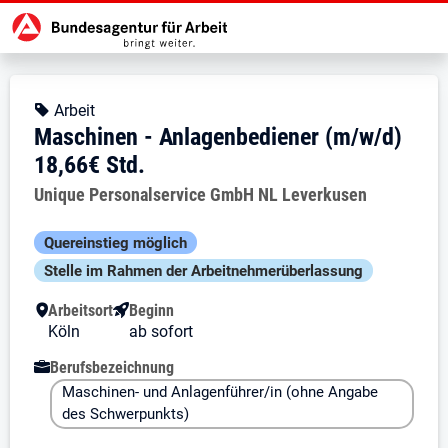
Zur Jobsuche Startseite
Stellendetails zu: Maschinen - An
Maschinen - Anlagenbediener
Maschinen - Anlagenbediener (m/
Kopfbereich
Angebotsart:
Arbeit
Maschinen - Anlagenbediener (m/w/d)
18,66€ Std.
Arbeitgeber:
Unique Personalservice GmbH NL Leverkusen
Besondere Merkmale
Quereinstieg möglich
Stelle im Rahmen der Arbeit­nehmer­über­lassung
Arbeitsort
Beginn
Köln
ab sofort
Berufsbezeichnung
Maschinen- und Anlagenführer/in (ohne Angabe
des Schwerpunkts)