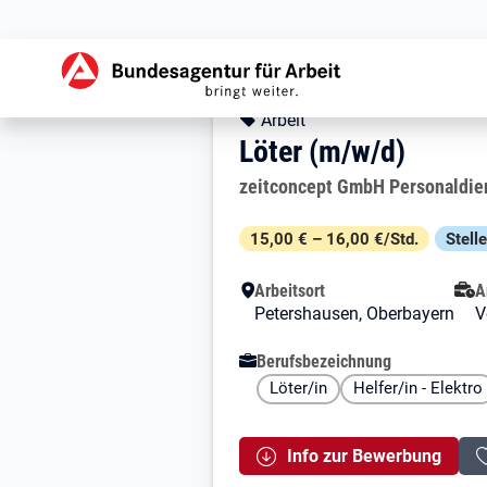
Zur Jobsuche Startseite
Stellendetails zu: 
Löter (m/w/d)
Löter (m/w/d)
Kopfbereich
Angebotsart:
Arbeit
Löter (m/w/d)
Arbeitgeber:
zeitconcept GmbH Personaldie
Besondere Merkmale
15,00 € – 16,00 €/Std.
Stell
Arbeitsort
A
Petershausen, Oberbayern
V
Berufsbezeichnung
Löter/in
Helfer/in - Elektro
Info zur Bewerbung