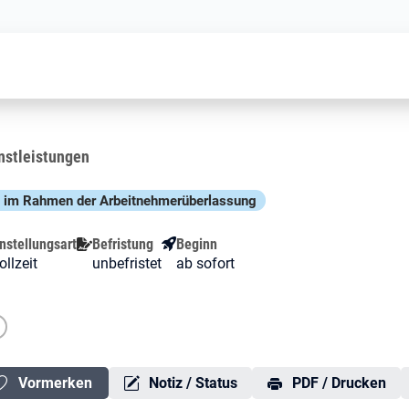
Löter (m/w/d)
nstleistungen
e im Rahmen der Arbeit­nehmer­über­lassung
nstellungsart
Befristung
Beginn
ollzeit
unbefristet
ab sofort
Vormerken
Notiz / Status
PDF / Drucken