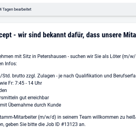
erungsdatum:
4 Tagen bearbeitet
pt - wir sind bekannt dafür, dass unsere Mita
ehmen mit Sitz in Petershausen - suchen wir Sie als Löter (m/w/
en Infos:
ro/Std. brutto zzgl. Zulagen - je nach Qualifikation und Berufserf
wie Fr: 7:45 - 14 Uhr
nden
smitteln gut erreichbar
g mit Übernahme durch Kunde
s Stamm-Mitarbeiter (m/w/d) in seinem Team willkommen zu heiß
en, geben Sie bitte die Job ID #13123 an.