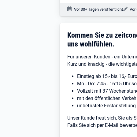
Veröffentlichungsdatum:
Änd
Vor 30+ Tagen veröffentlicht
Vor 
Stellenbeschreibung
Kommen Sie zu zeitconce
uns wohlfühlen.
Für unseren Kunden - ein Untern
Kurz und knackig - die wichtigst
Einstieg ab 15,- bis 16,- Eu
Mo - Do: 7:45 - 16:15 Uhr so
Vollzeit mit 37 Wochenstu
mit den öffentlichen Verkehr
unbefristete Festanstellun
Unser Kunde freut sich, Sie al
Falls Sie sich per E-Mail bewerb