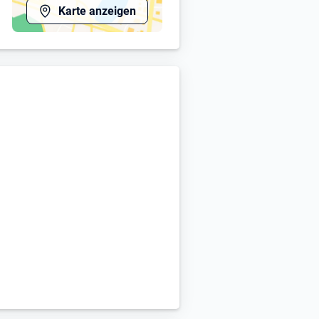
Karte anzeigen
n
opping Gutscheine, uvm.