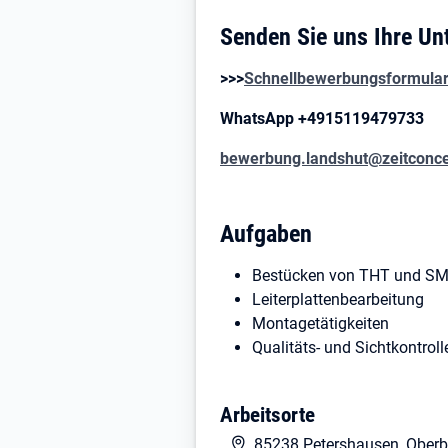
Senden Sie uns Ihre Un
>>>
Schnellbewerbungsformula
WhatsApp +4915119479733
bewerbung.landshut@zeitconce
Aufgaben
Bestücken von THT und SM
Leiterplattenbearbeitung
Montagetätigkeiten
Qualitäts- und Sichtkontrol
Arbeitsorte
Profil
85238 Petershausen, Ober