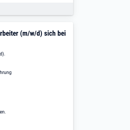
rbeiter (m/w/d) sich bei
d).
ahrung
en.