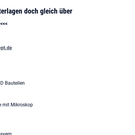
terlagen doch gleich über
r
<<<
pt.de
D Bauteilen
le mit Mikroskop
bayern