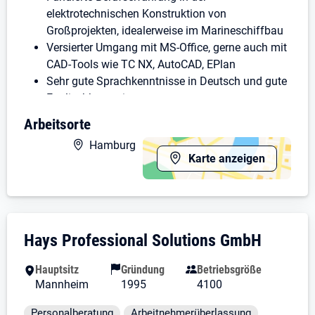
elektrotechnischen Konstruktion von
Großprojekten, idealerweise im Marineschiffbau
Versierter Umgang mit MS-Office, gerne auch mit
CAD-Tools wie TC NX, AutoCAD, EPlan
Sehr gute Sprachkenntnisse in Deutsch und gute
Englischkenntnisse
Kommunikationsfähigkeit und Spaß an der
Arbeitsorte
Arbeit in einem engagierten Team
Hamburg
Karte anzeigen
Über Hays:
Mit unserer langjährigen Rekrutierungserfahrung und
unseren Kenntnissen des Engineering-
Personalmarktes bieten wir Fach- und
Unternehmensdarstellung: Hays Professio
Hays Professional Solutions GmbH
Führungskräften aus dem Ingenieurwesen und dem
technischen Umfeld eine starke Partnerschaft. Denn
Hauptsitz
Gründung
Betriebsgröße
durch unsere intensiven Beziehungen und Netzwerke
Mannheim
1995
4100
über alle Industriebranchen hinweg vermitteln wir
Ihnen als Engineering-Fachleuten spannende Projekte
Tätigkeitsfelder und Schlagworte
Personalberatung
Arbeitnehmerüberlassung