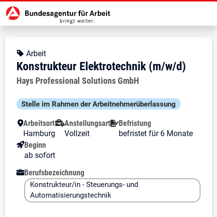
Zur Jobsuche Startseite
Stellendetails zu: Konstrukteur E
Konstrukteur Elektrotechnik 
Konstrukteur Elektrotechnik (m/w
Kopfbereich
Angebotsart:
Arbeit
Konstrukteur Elektrotechnik (m/w/d)
Arbeitgeber:
Hays Professional Solutions GmbH
Besondere Merkmale
Stelle im Rahmen der Arbeit­nehmer­über­lassung
Arbeitsort
Anstellungsart
Befristung
Hamburg
Vollzeit
befristet für 6 Monate
Beginn
ab sofort
Berufsbezeichnung
Konstrukteur/in - Steuerungs- und
Automatisierungstechnik