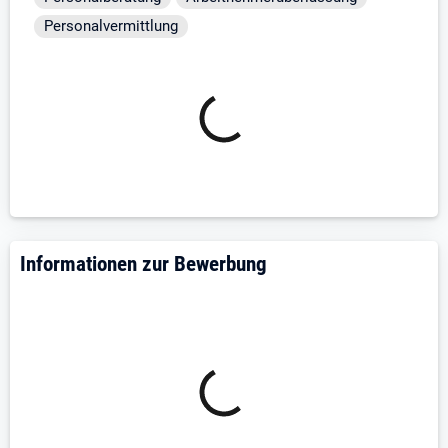
und attraktive Positionen. Ganz nach Ihren Interessen
Personalvermittlung
und abhängig von Ihren Erfahrungen und
Qualifikationen.
Sie profitieren dabei von einer professionellen
Betreuung von der ersten Ansprache bis zum Antritt
Ihres neuen Projektes bzw. Ihrer neuen Stelle - und das
natürlich völlig kostenfrei.
Registrieren Sie sich und freuen Sie sich auf
interessante und passende Positionen und Projekte.
Informationen zur Bewerbung