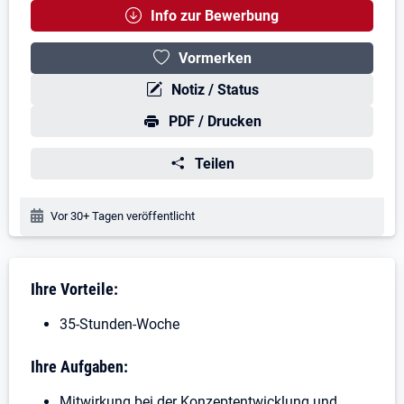
Info zur Bewerbung
Vormerken
Notiz / Status
PDF / Drucken
Teilen
Veröffentlichungsdatum:
Vor 30+ Tagen veröffentlicht
Stellenbeschreibung
Ihre Vorteile:
35-Stunden-Woche
Ihre Aufgaben:
Mitwirkung bei der Konzeptentwicklung und