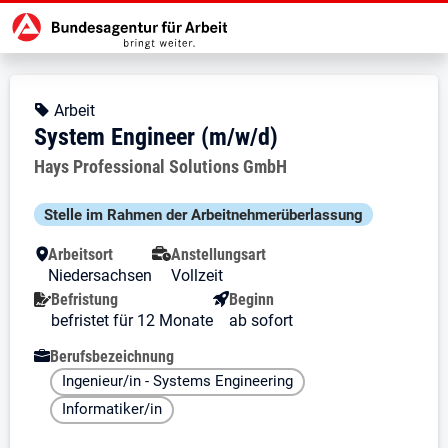
Zur Jobsuche Startseite
Stellendetails zu: System Enginee
System Engineer (m/w/d)
System Engineer (m/w/d)
Kopfbereich
Angebotsart:
Arbeit
System Engineer (m/w/d)
Arbeitgeber:
Hays Professional Solutions GmbH
Besondere Merkmale
Stelle im Rahmen der Arbeit­nehmer­über­lassung
Arbeitsort
Anstellungsart
Niedersachsen
Vollzeit
Befristung
Beginn
befristet für 12 Monate
ab sofort
Berufsbezeichnung
Ingenieur/in - Systems Engineering
Informatiker/in