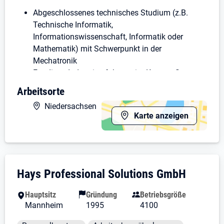
Abgeschlossenes technisches Studium (z.B.
Technische Informatik,
Informationswissenschaft, Informatik oder
Mathematik) mit Schwerpunkt in der
Mechatronik
Fundierte Industrieerfahrung im Kontext Systems
Engineering
Arbeitsorte
Ausgeprägte Erfahrung im Modellieren von
Niedersachsen
Systemen mit SysML
Karte anzeigen
Sehr Erfahren im Schreiben von
Systemanforderungen
Kenntnisse über Methodenkompetenz System
Engineering und im Kontext Funktionale
Sicherheit
Unternehmensdarstellung: Hays Professio
Hays Professional Solutions GmbH
Erfahren in der Nutzung von
Anforderungsmanagement Tools,
Hauptsitz
Gründung
Betriebsgröße
Sehr gute Deutsch- und Englischkenntnisse in
Mannheim
1995
4100
Wort und Schrift