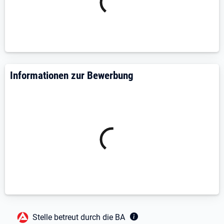
Idealerweise erste Erfahrung in der
Gebäudereinigung
Gute Deutschkenntnisse
Spaß an der Arbeit im Team
Zuverlässige, selbstständige und sorgfältige
Arbeitsweise
Informationen zur Bewerbung
Wir bieten Ihnen
Selbstverständlich: Pünktliche Lohnzahlung nach
Tariflohn (15,00€ / Stunde)
Kostenfrei gestellte Arbeitskleidung sowie
Arbeitsmaterial
Wir unterstützen Ihre Kinder und Enkelkinder!
Profitieren Sie vom attraktiven Förderprogramm
unserer KiWIS Stiftung – z. B. für Nachhilfe,
Musikerziehung und spannende Freizeitangebote
Wir haben Sie überzeugt?
Fußbereich
Stelle betreut durch die BA