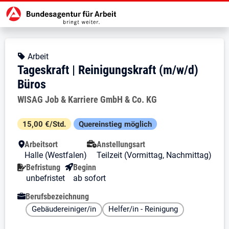
Zur Jobsuche Startseite
Stellendetails zu: Tageskraft | Re
Tageskraft | Reinigungskraft
Tageskraft | Reinigungskraft (m/w
Kopfbereich
Angebotsart:
Arbeit
Tageskraft | Reinigungskraft (m/w/d)
Büros
Arbeitgeber:
WISAG Job & Karriere GmbH & Co. KG
Besondere Merkmale
15,00 €/Std.
Quereinstieg möglich
Arbeitsort
Anstellungsart
Halle (Westfalen)
Teilzeit (Vormittag, Nachmittag)
Befristung
Beginn
unbefristet
ab sofort
Berufsbezeichnung
Gebäudereiniger/in
Helfer/in - Reinigung