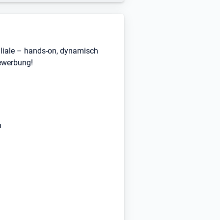
Filiale – hands-on, dynamisch
Bewerbung!
n