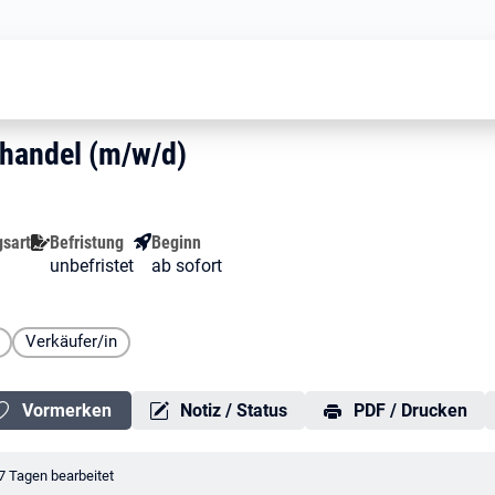
Teamleiter im Einzelhandel (m/w/d)
nzelhandel (m/w/d)
elhandel (m/w/d)
lhandel (m/w/d)
gsart
Befristung
Beginn
unbefristet
ab sofort
Verkäufer/in
Vormerken
Notiz / Status
PDF / Drucken
erungsdatum:
7 Tagen bearbeitet