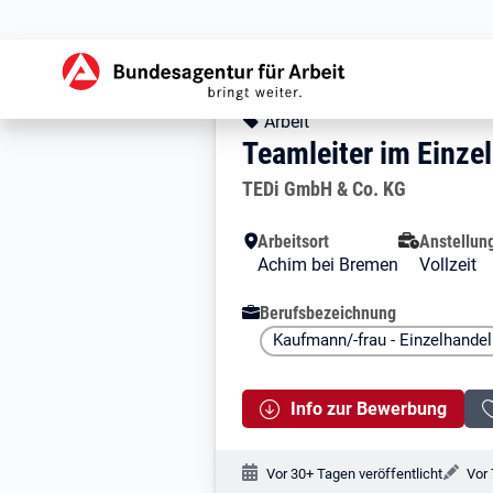
Zur Jobsuche Startseite
Stellendetails zu: 
Teamleiter im Ei
Teamleiter im Einz
Kopfbereich
Angebotsart:
Arbeit
Teamleiter im Einze
Arbeitgeber:
TEDi GmbH & Co. KG
Besondere Merkmale
Arbeitsort
Anstellun
Achim bei Bremen
Vollzeit
Berufsbezeichnung
Kaufmann/-frau - Einzelhandel
Info zur Bewerbung
Veröffentlichungsdatum:
Änd
Vor 30+ Tagen veröffentlicht
Vor 