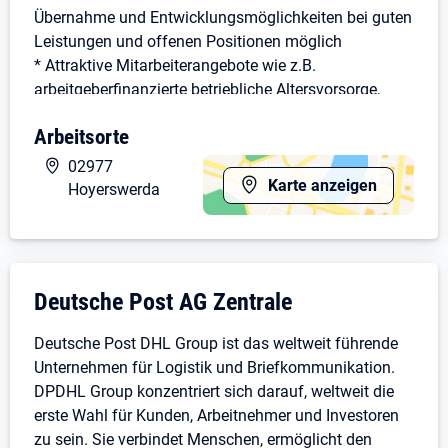
Übernahme und Entwicklungsmöglichkeiten bei guten
Leistungen und offenen Positionen möglich
* Attraktive Mitarbeiterangebote wie z.B.
arbeitgeberfinanzierte betriebliche Altersvorsorge,
Fahrradleasing, Rabatte bei Mobilfunkanbietern, etc.
Arbeitsorte
* Attraktive Sozialleistung eines Großkonzerns wie
z.B. Jobticket
02977
Karte anzeigen
Hoyerswerda
Was du als Zusteller bietest
* Du kannst dich auf Deutsch unterhalten (B2)
* Du bist wetterfest, körperlich fit und kannst gut
anpacken
Unternehmensdarstellung: Deutsche Post A
Deutsche Post AG Zentrale
* Du bist zuverlässig, hängst dich rein und bist flexibel
* Einen gültigen Pkw-Führerschein
Deutsche Post DHL Group ist das weltweit führende
* Du bist mindestens 18 Jahre alt
Unternehmen für Logistik und Briefkommunikation.
* Du arbeitest gern im Team
DPDHL Group konzentriert sich darauf, weltweit die
Werde Postbote für Pakete und Briefe in 02977
erste Wahl für Kunden, Arbeitnehmer und Investoren
Hoyerswerda
zu sein. Sie verbindet Menschen, ermöglicht den