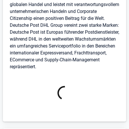
globalen Handel und leistet mit verantwortungsvollem
Als Postbote bringst du den Menschen in deinem
unternehmerischen Handeln und Corporate
Gebiet Post- und Paketsendungen. Dabei lässt du dir
Citizenship einen positiven Beitrag für die Welt.
von keinem Wetter die Laune verderben und bist fünf
Deutsche Post DHL Group vereint zwei starke Marken:
Werktage pro Woche (zwischen Montag und
Deutsche Post ist Europas führender Postdienstleister,
Samstag) unterwegs. Auch Quereinsteiger sind bei
während DHL in den weltweiten Wachstumsmärkten
uns herzlich willkommen, denn du zählst, wie du bist!
ein umfangreiches Serviceportfolio in den Bereichen
internationaler Expressversand, Frachttransport,
Wir freuen uns auf deine Bewerbung, am
ECommerce und Supply-Chain-Management
besten online! Klicke dazu einfach auf den Button
repräsentiert.
'Jetzt Bewerben' - auch ganz ohne Lebenslauf.
MENSCHEN VERBINDEN, LEBEN VERBESSERN
#werdeeinervonuns
#werdeeinervonunspostbote
#jobsnldresden
#F1Zusteller