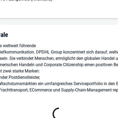
che Post DHL
triebstechnik sorgst du dafür, dass unsere Förderanlagen für Br
jetzt als Mechatroniker im Bereich Betriebstechnik bei Deutsche
g: Deutsche Post AG Zentrale
ale
ung mit Lebenslauf, am besten online! Klicke dazu einfach auf 
s weltweit führende
iefkommunikation. DPDHL Group konzentriert sich darauf, weltw
N VERBESSERN
sein. Sie verbindet Menschen, ermöglicht den globalen Handel un
rischen Handeln und Corporate Citizenship einen positiven Beit
t zwei starke Marken:
der Postdienstleister,
Wachstumsmärkten ein umfangreiches Serviceportfolio in den 
, Frachttransport, ECommerce und Supply-Chain-Management repr