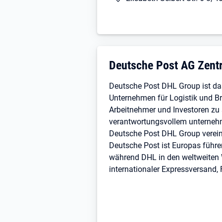
Nachtdienst: 22:00 - 06:00 Uhr
Werde Mechatroniker bei Deuts
Als Mechatroniker im Bereich Be
reibungslos laufen! Bewirb dich 
Unternehmensdarstellun
Deutsche Post AG Zentr
Wir freuen uns auf deine Bewerb
Deutsche Post DHL Group ist da
Unternehmen für Logistik und Br
MENSCHEN VERBINDEN, LEBE
Arbeitnehmer und Investoren zu 
#werdeeinervonuns
verantwortungsvollem unternehme
#Mechatroniker
Deutsche Post DHL Group verein
Deutsche Post ist Europas führen
#jobsnlduesseldorf
während DHL in den weltweiten 
internationaler Expressversand
#F1Technik