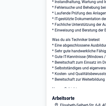
* Instandhaltung, Wartung und I
* Fehlersuche und Behebung bei 
* Laufende Prüfung des Anlagen
* IT-gestützte Dokumentation de
* Fachliche Unterstützung der A
* Einweisung und Beratung der 
Was du als Techniker bietest
* Eine abgeschlossene Ausbildun
* Sehr gute handwerkliche Fähigk
* Gute IT-Kenntnisse (Windows 
* Bereitschaft zum Einsatz im 
* Selbstständiges und eigenvera
* Kosten- und Qualitätsbewusst
* Bereitschaft zur Weiterbildung
Unsere Schichten
Arbeitsorte
Frühdienst: 06:00 - 14:30 Uhr
Spätdienst: 14:00 - 22:00 Uhr
Elisabeth-Selbert-Str. 6-8,