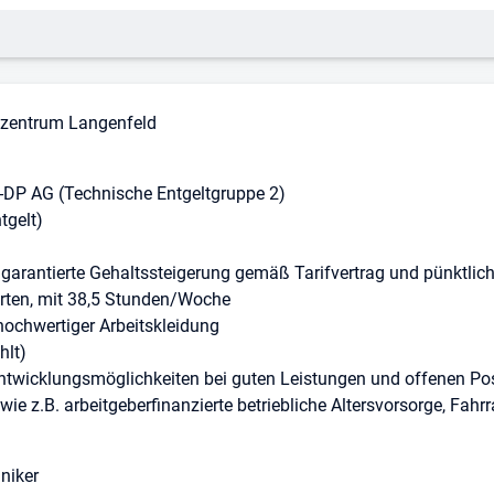
efzentrum Langenfeld
V-DP AG (Technische Entgeltgruppe 2)
tgelt)
z, garantierte Gehaltssteigerung gemäß Tarifvertrag und pünktli
tarten, mit 38,5 Stunden/Woche
hochwertiger Arbeitskleidung
hlt)
ntwicklungsmöglichkeiten bei guten Leistungen und offenen Po
wie z.B. arbeitgeberfinanzierte betriebliche Altersvorsorge, Fahr
niker