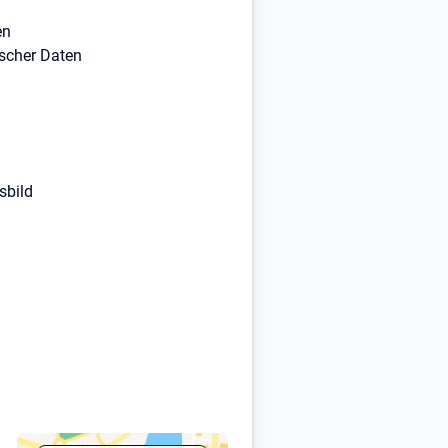
en
scher Daten
sbild