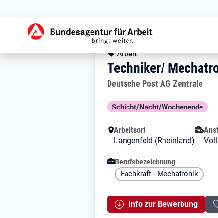
Zur Jobsuche Startseite
Stellendetails zu: 
Techniker/ Mecha
Techniker/ Mechatr
Kopfbereich
Angebotsart:
Arbeit
Techniker/ Mechatro
Arbeitgeber:
Deutsche Post AG Zentrale
Besondere Merkmale
Schicht/Nacht/Wochenende
Arbeitsort
Anst
Langenfeld (Rheinland)
Voll
Berufsbezeichnung
Fachkraft - Mechatronik
Info zur Bewerbung