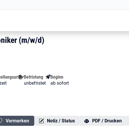
Techniker/ Mechatroniker (m/w/d)
troniker (m/w/d)
oniker (m/w/d)
niker (m/w/d)
ellungsart
Befristung
Beginn
zeit
unbefristet
ab sofort
Vormerken
Notiz / Status
PDF / Drucken