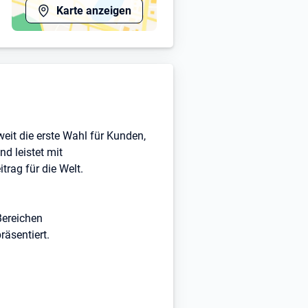
Karte anzeigen
iefe, Waren und Pakete
 Post DHL!
den 'Bewerben'-Button.
eit die erste Wahl für Kunden,
d leistet mit
rag für die Welt.
Bereichen
äsentiert.