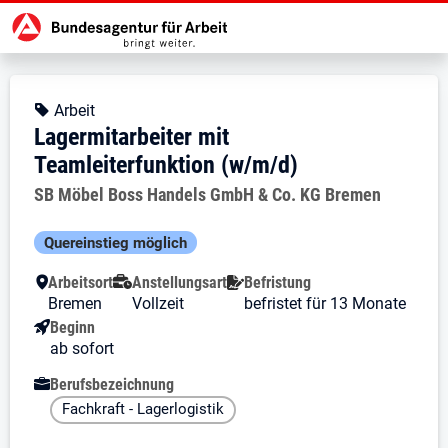
Zur Jobsuche Startseite
Stellendetails zu: Lagermitarbeite
Lagermitarbeiter mit Teamlei
Lagermitarbeiter mit Teamleiterfu
Kopfbereich
Angebotsart:
Arbeit
Lagermitarbeiter mit
Teamleiterfunktion (w/m/d)
Arbeitgeber:
SB Möbel Boss Handels GmbH & Co. KG Bremen
Besondere Merkmale
Quereinstieg möglich
Arbeitsort
Anstellungsart
Befristung
Bremen
Vollzeit
befristet für 13 Monate
Beginn
ab sofort
Berufsbezeichnung
Fachkraft - Lagerlogistik