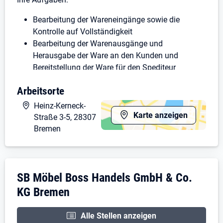
Bearbeitung der Wareneingänge sowie die
Kontrolle auf Vollständigkeit
Bearbeitung der Warenausgänge und
Herausgabe der Ware an den Kunden und
Bereitstellung der Ware für den Spediteur
Stellplatzkontrollen auf Vollständigkeit und
Arbeitsorte
Mängel
Warenein- und umlagerung, Kommissionierung
Heinz-Kerneck-
Auf- und Abbau von Möbeln im
Karte anzeigen
Straße 3-5, 28307
Ausstellungsraum
Bremen
Bearbeitung von Warenrückgaben & Retouren
Fach- und Führungsverantwortung für das
Serviceteam Lager
Unternehmensdarstellung: SB Möbel Boss
SB Möbel Boss Handels GmbH & Co.
Personaleinsatzplanung für das Serviceteam
Lager
KG Bremen
Wir bieten:
Alle Stellen anzeigen