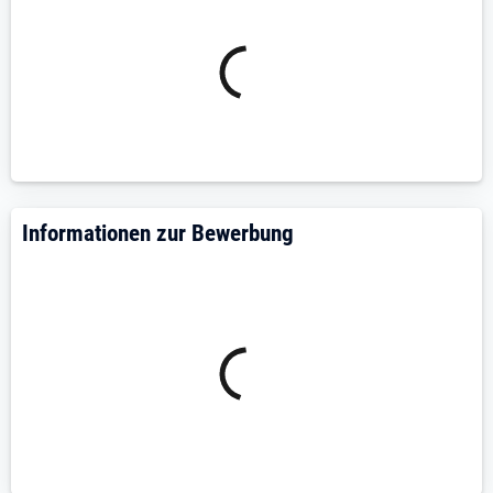
Persönlichkeit
Bereitschaft, den christlichen Glauben und unsere
Werte im Alltag der Kita mitzutragen.
Mehr als bloße Wertschätzung: Unser Angebot:
Tarifliche Vergütung nach kirchlicher
Dienstvertragsordnung DVO S 8a nach
Erfahrungsstufe
Informationen zur Bewerbung
Weihnachtsgeld, Bonusprogramm (corporate
benefits) und Sonderzahlungen
30 Urlaubstage und 2 zusätzliche
Regenerationstage
Beteiligung am Jobticket
Leistungen der kirchlichen
Zusatzversorgungskasse (KZVK)
Weitere verschiedene Zusatzleistungen aus dem
Leistungskatalog der DVO
Regelmäßige Teamfortbildungen und weitere