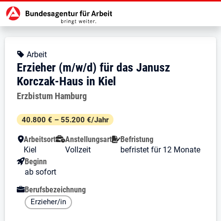
Zur Jobsuche Startseite
Stellendetails zu: Erzieher (m/w/d
Erzieher (m/w/d) für das Jan
Erzieher (m/w/d) für das Janusz K
Kopfbereich
Angebotsart:
Arbeit
Erzieher (m/w/d) für das Janusz
Korczak-Haus in Kiel
Arbeitgeber:
Erzbistum Hamburg
Besondere Merkmale
40.800 € – 55.200 €/Jahr
Arbeitsort
Anstellungsart
Befristung
Kiel
Vollzeit
befristet für 12 Monate
Beginn
ab sofort
Berufsbezeichnung
Erzieher/in