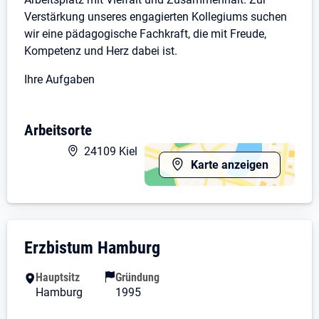
Verstärkung unseres engagierten Kollegiums suchen
wir eine pädagogische Fachkraft, die mit Freude,
Kompetenz und Herz dabei ist.
Ihre Aufgaben
Betreuung und Förderung der Kinder
Planung und Durchführung der pädagogischen
Arbeitsorte
und pflegerischen Arbeit
24109 Kiel
Vor- und Nachbereitung der pädagogischen
Karte anzeigen
Arbeit im Rahmen der dienstlichen Vereinbarung
Teilnahme an Teambesprechungen
Ihr Profil
Unternehmensdarstellung: Erzbistum Ham
Erzbistum Hamburg
Staatlich anerkannte Ausbildung als Erzieher:in
oder eine gleichwertige Qualifikation.
Hauptsitz
Gründung
Freude an der Arbeit mit Kindern, Familien und im
Hamburg
1995
Team
Eine offene, kommunikative und engagierte