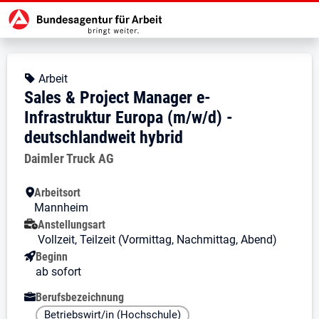
Zur Jobsuche Startseite
Stellendetails zu: Sales & Projec
Sales & Project Manager e-Inf
Sales & Project Manager e-Infrast
Kopfbereich
Angebotsart:
Arbeit
Sales & Project Manager e-
Infrastruktur Europa (m/w/d) -
deutschlandweit hybrid
Arbeitgeber:
Daimler Truck AG
Besondere Merkmale
Arbeitsort
Mannheim
Anstellungsart
Vollzeit, Teilzeit (Vormittag, Nachmittag, Abend)
Beginn
ab sofort
Berufsbezeichnung
Betriebswirt/in (Hochschule)