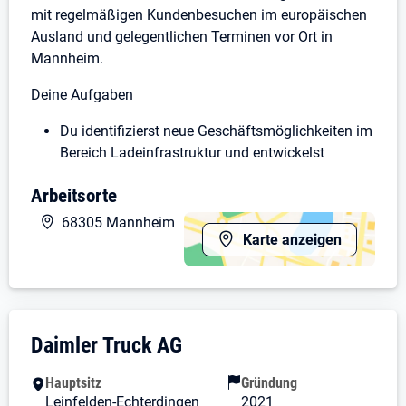
mit regelmäßigen Kundenbesuchen im europäischen
Ausland und gelegentlichen Terminen vor Ort in
Mannheim.
Deine Aufgaben
Du identifizierst neue Geschäftsmöglichkeiten im
Bereich Ladeinfrastruktur und entwickelst
bestehende Kundenbeziehungen strategisch
Arbeitsorte
weiter.
Du betreust unsere Kunden gemeinsam mit
68305 Mannheim
unseren europäischen Vertriebsgesellschaften
Karte anzeigen
und unterstützt den Ausbau langfristiger
Partnerschaften.
Du verstehst die technischen, betrieblichen und
wirtschaftlichen Anforderungen unserer Kunden
Unternehmensdarstellung: Daimler Truck 
Daimler Truck AG
und entwickelst gemeinsam mit internen
Fachbereichen individuelle Lösungsansätze für
Hauptsitz
Gründung
Ladeinfrastrukturprojekte.
Leinfelden-Echterdingen
2021