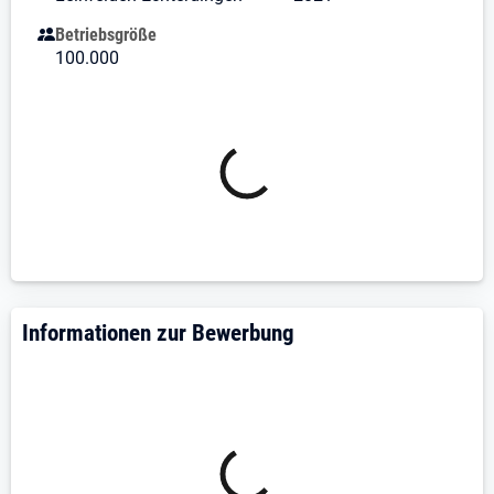
Du begleitest Kundenprojekte bereits in einer sehr
Betriebsgröße
frühen Phase, von der Bedarfsermittlung und
100.000
Machbarkeitsanalyse über die
Konzeptentwicklung bis hin zur
Angebotspräsentation und anschließenden
Projektumsetzung.
Du positionierst Dich als vertrauenswürdiger
Berater und unterstützt Kunden bei strategischen
Entscheidungen rund um Elektromobilität,
Infrastrukturentwicklung und Depotkonzepte.
Du koordinierst die Erstellung von Angeboten,
Wirtschaftlichkeitsbetrachtungen und
technischen Lösungskonzepten und fungierst
Informationen zur Bewerbung
dabei als zentrale Schnittstelle zwischen Kunden,
Fachbereichen und externen Partnern.
Du stellst die erfolgreiche Umsetzung von
Kundenprojekten sicher und koordinierst die
Zusammenarbeit aller relevanten
Projektbeteiligten (z.B. Bauleitern und