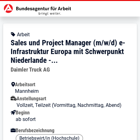
Zur Jobsuche Startseite
Stellendetails zu: Sales und Proj
Sales und Project Manager (m
Sales und Project Manager (m/w/d)
Kopfbereich
Angebotsart:
Arbeit
Sales und Project Manager (m/w/d) e-
Infrastruktur Europa mit Schwerpunkt
Niederlande -...
Arbeitgeber:
Daimler Truck AG
Besondere Merkmale
Arbeitsort
Mannheim
Anstellungsart
Vollzeit, Teilzeit (Vormittag, Nachmittag, Abend)
Beginn
ab sofort
Berufsbezeichnung
Betriebswirt/in (Hochschule)