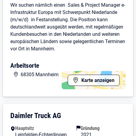
Wir suchen nämlich einen Sales & Project Manager e-
Infrastruktur Europa mit Schwerpunkt Niederlande
(m/w/d) in Festanstellung. Die Position kann
deutschlandweit ausgeübt werden, mit regelmäßigen
Kundenbesuchen in den Niederlanden und weiteren
europäischen Ländern sowie gelegentlichen Terminen
vor Ort in Mannheim.
Der Schwerpunkt dieser Rolle liegt auf dem
Arbeitsorte
niederländischen Markt . Gleichzeitig bist Du Teil
68305 Mannheim
unseres internationalen Teams und unterstützt bei
Karte anzeigen
Bedarf auch Kunden und Projekte in weiteren
europäischen Märkten . Gemeinsam mit unseren
lokalen Vertriebsgesellschaften begleitest Du Bus-
Betreiber bei der Elektrifizierung ihrer Flotten und dem
Aufbau zukunftsfähiger Ladeinfrastruktur.
Unternehmensdarstellung: Daimler Truck 
Daimler Truck AG
Deine Aufgaben:
Hauptsitz
Gründung
Leinfelden-Echterdingen
2021