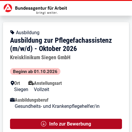
Zur Jobsuche Startseite
Stellendetails zu: Ausbildung zur
Ausbildung zur Pflegefachass
Ausbildung zur Pflegefachassiste
Kopfbereich
Angebotsart:
Ausbildung
Ausbildung zur Pflegefachassistenz
(m/w/d) - Oktober 2026
Arbeitgeber:
Kreisklinikum Siegen GmbH
Besondere Merkmale
Beginn ab 01.10.2026
Ort
Anstellungsart
Siegen
Vollzeit
Ausbildungsberuf
Gesundheits- und Krankenpflegehelfer/in
Info zur Bewerbung