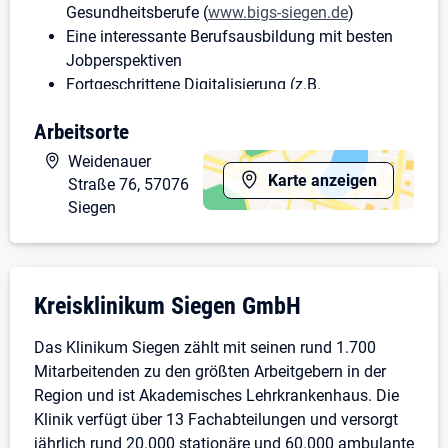
Gesundheitsberufe (
www.bigs-siegen.de
)
Eine interessante Berufsausbildung mit besten
Jobperspektiven
Fortgeschrittene Digitalisierung (z.B.
Elektronische Patientenakte)
Arbeitsorte
Attraktive Ausbildungsvergütung in Anlehnung
an den TVAöD mit zusätzlicher Altersvorsorge
Weidenauer
Kostengünstige Nutzung von attraktiven und
Karte anzeigen
Straße 76, 57076
vielfältigen Sportangeboten bei über 100
Siegen
Standorten im Siegerland
(
www.urbansportsclub.com
: 19,99 Euro im M
Tarif für unsere Mitarbeiter!)
Unternehmensdarstellung: Kreisklinikum 
Kreisklinikum Siegen GmbH
Zuschuss zum Deutschlandticket
Bewerbungen geeigneter schwerbehinderter
Das Klinikum Siegen zählt mit seinen rund 1.700
Menschen sind ausdrücklich erwünscht.
Mitarbeitenden zu den größten Arbeitgebern in der
Deine Fragen richtest du bitte an die
Region und ist Akademisches Lehrkrankenhaus. Die
Ausbildungsverantwortlichen Vera Haandrikman Tel.:
Klinik verfügt über 13 Fachabteilungen und versorgt
0271/705 1021 und Ann-Christin Gräf Tel.: 0271/705-
jährlich rund 20.000 stationäre und 60.000 ambulante