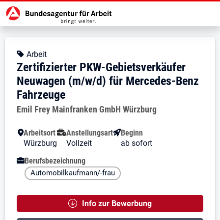
Zur Jobsuche Startseite
Stellendetails zu: Zertifizierte
Zertifizierter PKW-Gebietsv
Zertifizierter PKW-Gebietsverkä
Kopfbereich
Angebotsart:
Arbeit
Zertifizierter PKW-Gebietsverkäufer
Neuwagen (m/w/d) für Mercedes-Benz
Fahrzeuge
Arbeitgeber:
Emil Frey Mainfranken GmbH Würzburg
Besondere Merkmale
Arbeitsort
Anstellungsart
Beginn
Würzburg
Vollzeit
ab sofort
Berufsbezeichnung
Automobilkaufmann/-frau
Info zur Bewerbung