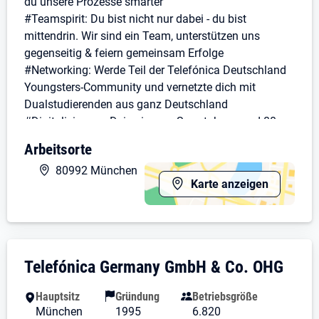
du unsere Prozesse smarter
#Teamspirit: Du bist nicht nur dabei - du bist
mittendrin. Wir sind ein Team, unterstützen uns
gegenseitig & feiern gemeinsam Erfolge
#Networking: Werde Teil der Telefónica Deutschland
Youngsters-Community und vernetzte dich mit
Dualstudierenden aus ganz Deutschland
#Digitalisierung: Dein eigenes Smartphone und 80
Euro monatliches Guthaben für deinen
Arbeitsorte
Mobilfunkvertrag warten auf dich
80992 München
Das macht dich aus:
Karte anzeigen
#Schulabschluss: Sehr gutes bis gutes (Fach-)Abitur
oder was Vergleichbares in Aussicht? Check!
#Eigeninitiative: Du bringst deine eigenen Ideen ein,
um jede Situation souverän zu meistern
Unternehmensdarstellung: Telefónica Ge
Telefónica Germany GmbH & Co. OHG
#AlwaysConnected: Du bist in der digitalen Welt
zuhause und dein Smartphone ist für dich mehr als
Hauptsitz
Gründung
Betriebsgröße
nur ein Gadget? - It's a match!
München
1995
6.820