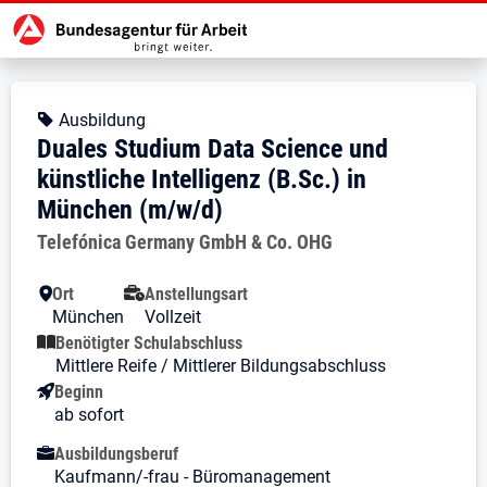
Zur Jobsuche Startseite
Stellendetails zu: Duales Studium
Duales Studium Data Science 
Duales Studium Data Science und k
Kopfbereich
Angebotsart:
Ausbildung
Duales Studium Data Science und
künstliche Intelligenz (B.Sc.) in
München (m/w/d)
Arbeitgeber:
Telefónica Germany GmbH & Co. OHG
Besondere Merkmale
Ort
Anstellungsart
München
Vollzeit
Benötigter Schulabschluss
Mittlere Reife / Mittlerer Bildungsabschluss
Beginn
ab sofort
Ausbildungsberuf
Kaufmann/-frau - Büromanagement