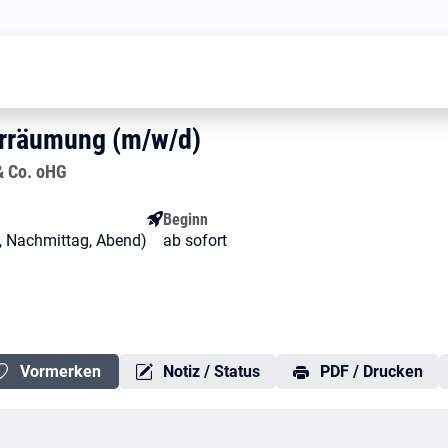
 Mitarbeiter Warenverräumung (m/w/
enverräumung (m/w/d)
verräumung (m/w/d)
erräumung (m/w/d)
& Co. oHG
Beginn
g, Nachmittag, Abend)
ab sofort
Vormerken
Notiz / Status
PDF / Drucken