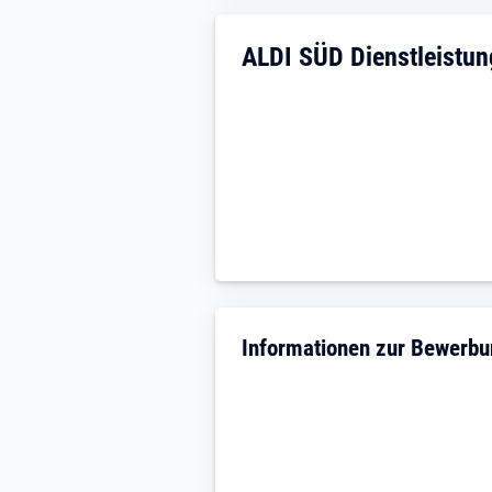
Unternehmensdarstellun
ALDI SÜD Dienstleistu
Informationen zur Bewerb