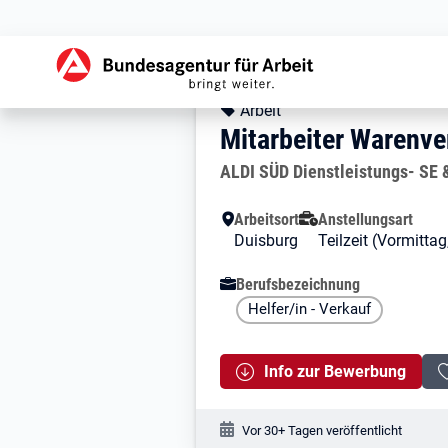
Zur Jobsuche Startseite
Stellendetails zu:
Mitarbeiter War
Mitarbeiter Waren
Kopfbereich
Angebotsart:
Arbeit
Mitarbeiter Warenv
Arbeitgeber:
ALDI SÜD Dienstleistungs- SE 
Besondere Merkmale
Arbeitsort
Anstellungsart
Duisburg
Teilzeit (Vormitta
Berufsbezeichnung
Helfer/in - Verkauf
Info zur Bewerbung
Veröffentlichungsdatum:
Vor 30+ Tagen veröffentlicht