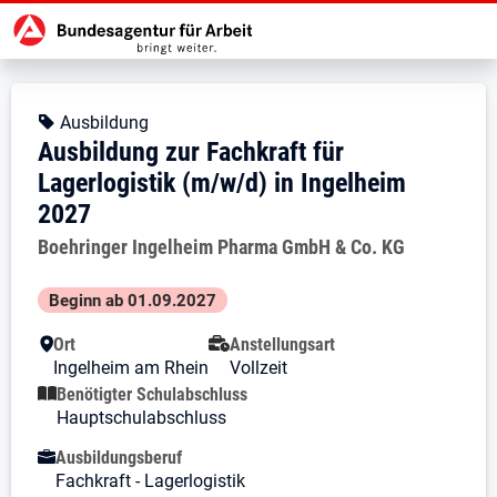
Zur Jobsuche Startseite
Stellendetails zu: Ausbildung zur 
Ausbildung zur Fachkraft für 
Ausbildung zur Fachkraft für Lage
Kopfbereich
Angebotsart:
Ausbildung
Ausbildung zur Fachkraft für
Lagerlogistik (m/w/d) in Ingelheim
2027
Arbeitgeber:
Boehringer Ingelheim Pharma GmbH & Co. KG
Besondere Merkmale
Beginn ab 01.09.2027
Ort
Anstellungsart
Ingelheim am Rhein
Vollzeit
Benötigter Schulabschluss
Hauptschulabschluss
Ausbildungsberuf
Fachkraft - Lagerlogistik