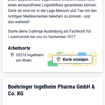
einen einwandfreien Logistikfluss garantieren können.
Dank dir sind wir in der Lage Mensch und Tier mit den
richtigen Medikamenten beliefern zu können - und
das weltweit!
Starte deine 3-jährige Ausbildung als Fachkraft für
Lagerlogistik bei uns im September 2027.
Mach den ersten Schritt und bewirb dich online mit
Arbeitsorte
deinem aktuellen Lebenslauf, deinem Anschreiben
sowie deinen letzten beiden Schulzeugnissen. Bitte
55218 Ingelheim
beachte, dass wir unvollständige Bewerbungen nicht
Karte anzeigen
am Rhein
berücksichtigen können.
Da wir hauptsächlich per E-Mail mit Dir
kommunizieren werden bitten wir dich, nach
Unternehmensdarstellung: Boehringer In
Boehringer Ingelheim Pharma GmbH &
Abschicken Deiner Bewerbung regelmäßig deine E-
Mails zu prüfen.
Co. KG
Aufgaben und Zuständigkeiten