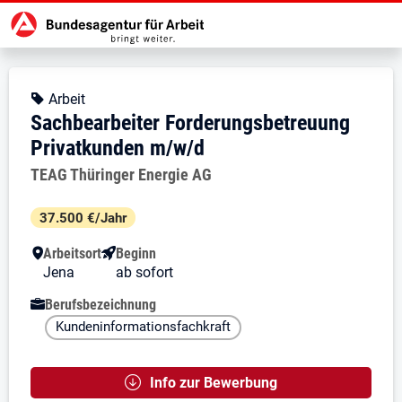
Zur Jobsuche Startseite
Stellendetails zu: Sachbearbeite
Sachbearbeiter Forderungsbe
Sachbearbeiter Forderungsbetreu
Kopfbereich
Angebotsart:
Arbeit
Sachbearbeiter Forderungsbetreuung
Privatkunden m/w/d
Arbeitgeber:
TEAG Thüringer Energie AG
Besondere Merkmale
37.500 €/Jahr
Arbeitsort
Beginn
Jena
ab sofort
Berufsbezeichnung
Kundeninformationsfachkraft
Info zur Bewerbung