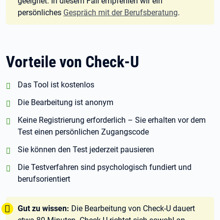
geeignet. In diesem Fall empfehlen wir ein
persönliches
Gespräch mit der Berufsberatung
.
Vorteile von Check-U
positiv:
Das Tool ist kostenlos
positiv:
Die Bearbeitung ist anonym
positiv:
Keine Registrierung erforderlich – Sie erhalten vor dem
Test einen persönlichen Zugangscode
positiv:
Sie können den Test jederzeit pausieren
positiv:
Die Testverfahren sind psychologisch fundiert und
berufsorientiert
Tipp:
Gut zu wissen:
Die Bearbeitung von Check-U dauert