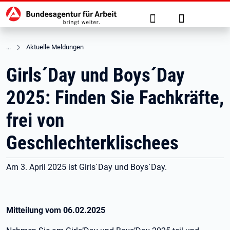
Hauptnavigation
zu den Hauptinhalten springen
Suche
Anmelden
Aktuelle Meldungen
Girls´Day und Boys´Day
2025: Finden Sie Fachkräfte,
frei von
Geschlechterklischees
Am 3. April 2025 ist Girls´Day und Boys´Day.
Mitteilung vom
06.02.2025