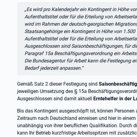
Zitat:
„Es wird pro Kalenderjahr ein Kontingent in Höhe 
Aufenthaltstitel oder für die Erteilung von Arbeitser
wird im Rahmen der deutsch-georgischen Migrations
Staatsangehörige ein Kontingent in Höhe von 1.50
Aufenthaltstitel oder für die Erteilung von Arbeitser
Ausgeschlossen sind Saisonbeschäftigungen, für die
Paragraf 15a Beschäftigungsverordnung ein Arbeits
Die Bundesagentur für Arbeit kann die Festlegung e
Bedarf jederzeit anpassen.“
Gemäß Satz
2 dieser Festlegung sind
Saisonbeschäfti
jeweiligen Umsetzung des §
15a Beschäftigungsverordn
Ausgeschlossen sind damit aktuell
Erntehelfer in der 
Bis das Kontingent ausgeschöpft ist, können Personen a
Zeitraum nach Deutschland einreisen und hier in einem 
unabhängig von ihrer beruflichen Qualifikation. Durch d
kann Ihr Betrieb kurzfristige Arbeitsspitzen mit zusätzl