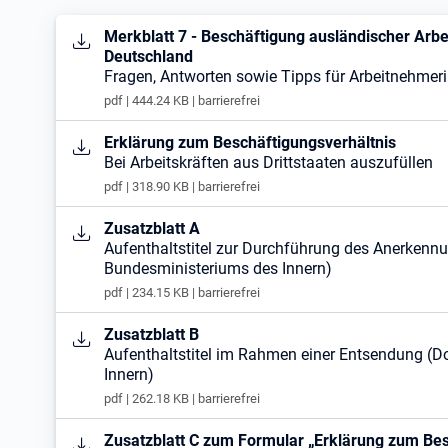
Öffnet in neuem Tab
Merkblatt 7 - Beschäftigung ausländischer Arb
Deutschland
Fragen, Antworten sowie Tipps für Arbeitnehmer
pdf | 444.24 KB | barrierefrei
Öffnet in neuem Tab
Erklärung zum Beschäftigungsverhältnis
Bei Arbeitskräften aus Drittstaaten auszufüllen
pdf | 318.90 KB | barrierefrei
Öffnet in neuem Tab
Zusatzblatt A
Aufenthaltstitel zur Durchführung des Anerken
Bundesministeriums des Innern)
pdf | 234.15 KB | barrierefrei
Öffnet in neuem Tab
Zusatzblatt B
Aufenthaltstitel im Rahmen einer Entsendung (
Innern)
pdf | 262.18 KB | barrierefrei
Öffnet in neuem Tab
Zusatzblatt C zum Formular „Erklärung zum Bes