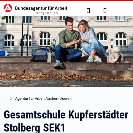
Hauptnavigation
zu den Hauptinhalten springen
Suche
Anmelden
Agentur für Arbeit Aachen-Dueren
Gesamtschule Kupferstädter
Stolberg SEK1