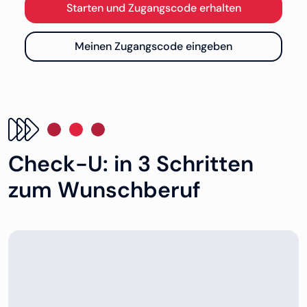
Öffnet in neuem Tab
Starten und Zugangscode erhalten
Öffnet in neuem Tab
Meinen Zugangscode eingeben
Check-U: in 3 Schritten
zum Wunschberuf