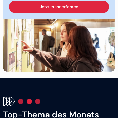
Öffnet in neuem Tab
Jetzt mehr erfahren
Top-Thema des Monats