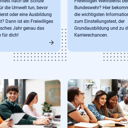
test nach der Schule
Freiwilligen Wehrdienst bei
ür die Umwelt tun, bevor
Bundeswehr? Hier bekomm
ierst oder eine Ausbildung
die wichtigsten Informati
t? Dann ist ein Freiwilliges
zum Einstellungstest, der
isches Jahr genau das
Grundausbildung und zu d
 für dich!
Karrierechancen.