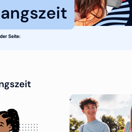
angszeit
 der Seite:
ngszeit