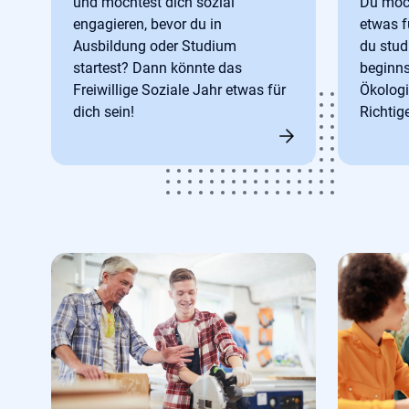
und möchtest dich sozial
Du möch
engagieren, bevor du in
etwas f
Ausbildung oder Studium
du stud
startest? Dann könnte das
beginns
Freiwillige Soziale Jahr etwas für
Ökolog
dich sein!
Richtige