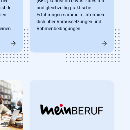
 der
(BFD) kannst du etwas Gutes tun
st du
und gleichzeitig praktische
onen
Erfahrungen sammeln. Informiere
dich über Voraussetzungen und
einen
Rahmenbedingungen.