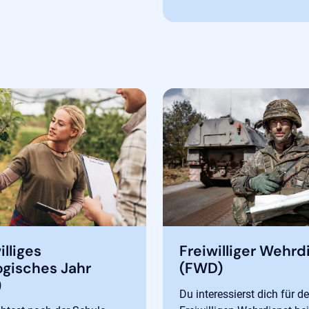
illiges
Freiwilliger Wehrd
ogisches Jahr
(FWD)
)
Du interessierst dich für d