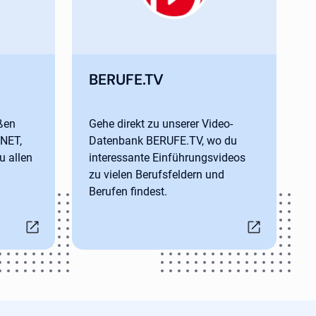
ab
Öffnet in neuem Tab
BERUFE.TV
oßen
Gehe direkt zu unserer Video-
NET,
Datenbank BERUFE.TV, wo du
u allen
interessante Einführungsvideos
zu vielen Berufsfeldern und
Berufen findest.