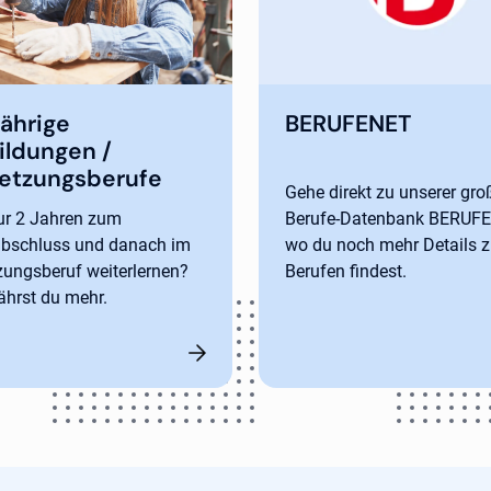
Öffnet in neuem T
ährige
BERUFENET
ildungen /
setzungsberufe
Gehe direkt zu unserer gr
ur 2 Jahren zum
Berufe-Datenbank BERUFE
abschluss und danach im
wo du noch mehr Details z
zungsberuf weiterlernen?
Berufen findest.
fährst du mehr.