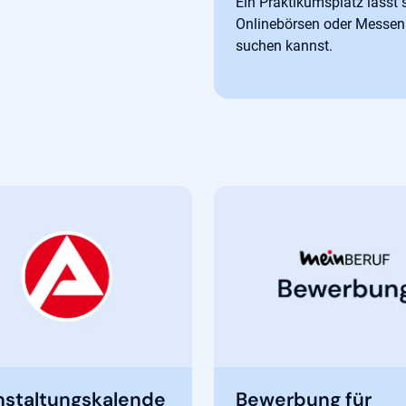
Ein Praktikumsplatz lässt 
Onlinebörsen oder Messen.
suchen kannst.
et in neuem Tab
nstaltungskalende
Bewerbung für