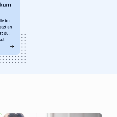
ikum
lle im
etzt an
st du,
st.