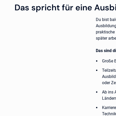
Das spricht für eine Ausb
Du bist ba
Ausbildung
praktische
später arbe
Das sind d
Große B
Teilzei
Ausbild
oder Ze
Ab ins 
Ländern
Karrier
Technik