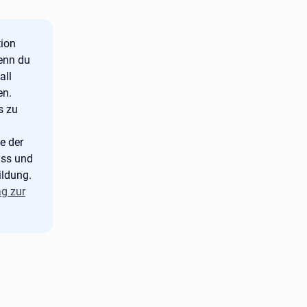
tion
wenn du
all
en.
s zu
e der
uss und
ildung.
ag zur