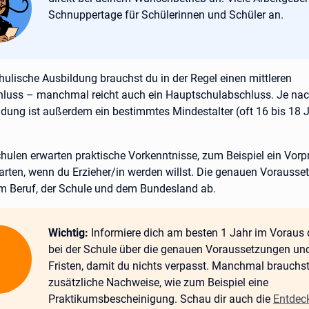
Schnuppertage für Schülerinnen und Schüler an.
hulische Ausbildung brauchst du in der Regel einen mittleren
luss – manchmal reicht auch ein Hauptschulabschluss. Je na
ldung ist außerdem ein bestimmtes Mindestalter (oft 16 bis 18 
ulen erwarten praktische Vorkenntnisse, zum Beispiel ein Vorp
arten, wenn du Erzieher/in werden willst. Die genauen Vorauss
 Beruf, der Schule und dem Bundesland ab.
Wichtig:
Wichtig:
Informiere dich am besten 1 Jahr im Voraus d
bei der Schule über die genauen Voraussetzungen un
Fristen, damit du nichts verpasst. Manchmal brauchs
zusätzliche Nachweise, wie zum Beispiel eine
Praktikumsbescheinigung. Schau dir auch die
Entdec