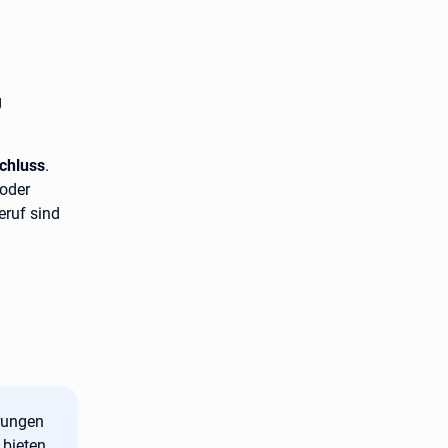
g
chluss
.
 oder
eruf sind
rungen
 bieten