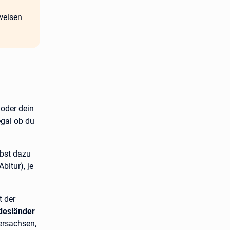
weisen
oder dein
egal ob du
bst dazu
bitur), je
t der
desländer
ersachsen,