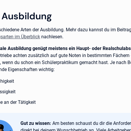
 Ausbildung
rschiedene Arten der Ausbildung. Mehr dazu kannst du im Beitra
sarten im Überblick
nachlesen.
ale Ausbildung genügt meistens ein Haupt- oder Realschulabs
riebe achten zusätzlich auf gute Noten in bestimmten Fächern
h, wenn du schon ein Schülerpraktikum gemacht hast. Je nach B
nde Eigenschaften wichtig:
higkeit
ssigkeit
se an der Tätigkeit
Tipp:
Gut zu wissen:
Am besten schaust du dir die Anforde
direkt bei deinem Wunschbetrieb an. Viele Arbeitgeber