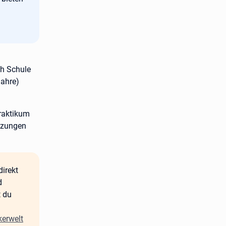
ch Schule
Jahre)
raktikum
etzungen
irekt
d
t du
kerwelt