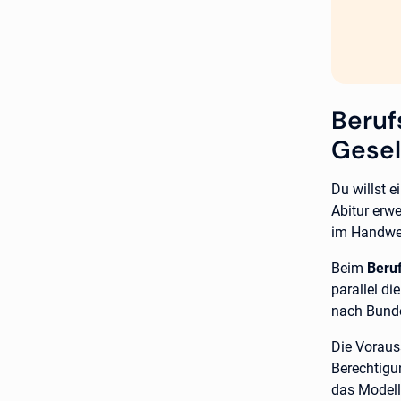
Beruf
Gesel
Du willst 
Abitur erw
im Handwerk
Beim
Beru
parallel di
nach Bund
Die Vorauss
Berechtigu
das Modell