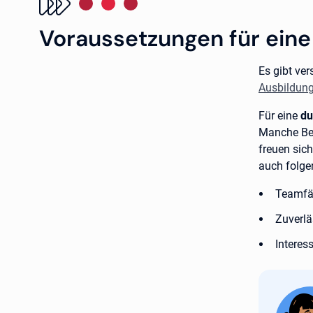
Voraussetzungen für eine
Es gibt ve
Ausbildung
Für eine
du
Manche Bet
freuen sic
auch folge
Teamfä
Zuverlä
Interes