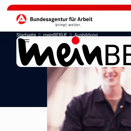
zu den Hauptinhalten springen
Hauptnavigation
Startseite
meinBERUF
Ausbildung