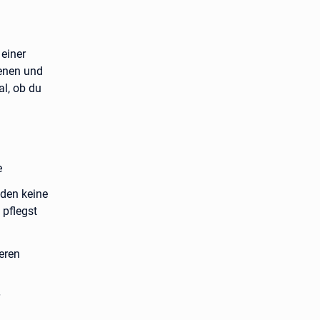
 einer
ienen und
al, ob du
e
nden keine
 pflegst
eren