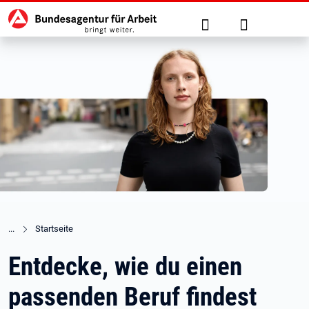
Hauptnavigation
zu den Hauptinhalten springen
Suche
Anmelden
Startseite
Entdecke, wie du einen
passenden Beruf findest