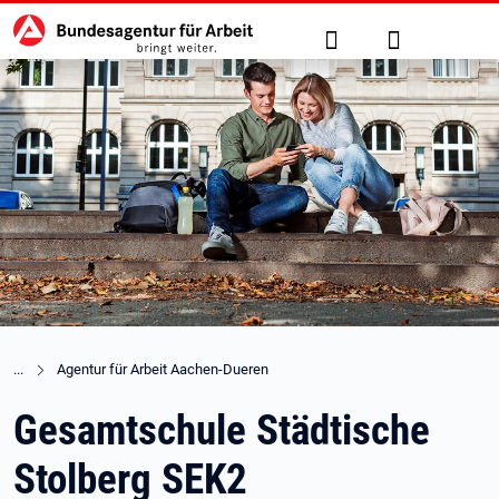
Hauptnavigation
zu den Hauptinhalten springen
Suche
Anmelden
Agentur für Arbeit Aachen-Dueren
Gesamtschule Städtische
Stolberg SEK2