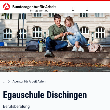
Hauptnavigation
zu den Hauptinhalten springen
Suche
Anmelden
Agentur für Arbeit Aalen
Egauschule Dischingen
Berufsberatung