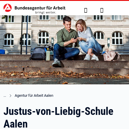
Hauptnavigation
zu den Hauptinhalten springen
Suche
Anmelden
Agentur für Arbeit Aalen
Justus-von-Liebig-Schule
Aalen