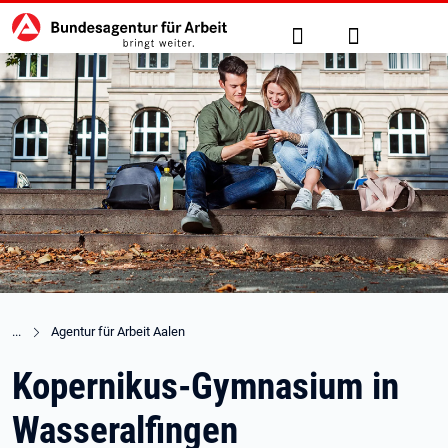
Hauptnavigation
zu den Hauptinhalten springen
Suche
Anmelden
Agentur für Arbeit Aalen
Kopernikus-Gymnasium in
Wasseralfingen