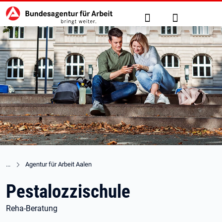
Hauptnavigation
zu den Hauptinhalten springen
Suche
Anmelden
Agentur für Arbeit Aalen
Pestalozzischule
Reha-Beratung