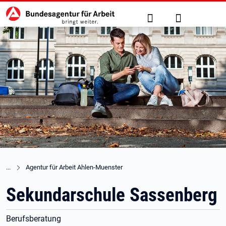
Hauptnavigation
zu den Hauptinhalten springen
Suche
Anmelden
Agentur für Arbeit Ahlen-Muenster
Sekundarschule Sassenberg
Berufsberatung