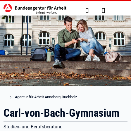
Hauptnavigation
zu den Hauptinhalten springen
Suche
Anmelden
Agentur für Arbeit Annaberg-Buchholz
Carl-von-Bach-Gymnasium
Studien- und Berufsberatung