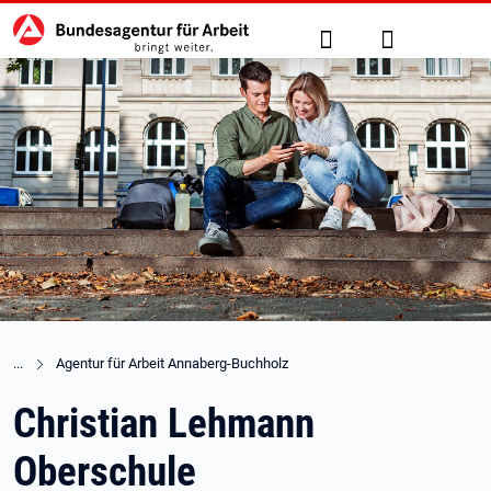
Hauptnavigation
zu den Hauptinhalten springen
Suche
Anmelden
Agentur für Arbeit Annaberg-Buchholz
Christian Lehmann
Oberschule